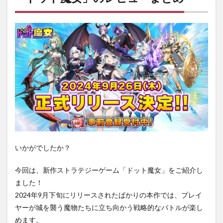
いかがでしたか？
今回は、新作ストラテジーゲーム「ドット魔女」をご紹介し
ました！
2024年9月下旬にリリースされたばかりの本作では、プレイ
ヤーが城を襲う魔物たちに立ち向かう戦略的なバトルが楽し
めます。