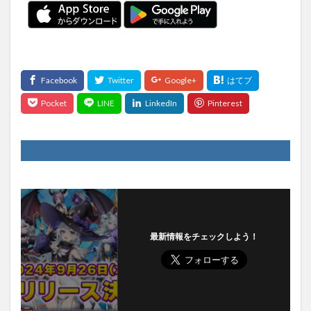
最新情報をチェックしよう！