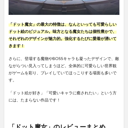
「ドット魔女」の最大の特徴は、なんといっても可愛らしい
ドット絵のビジュアル。味方となる魔女たちは個性豊かで、
それぞれのデザインが魅力的。強化するたびに愛着が湧いて
きます！
さらに、登場する魔物やBOSSキャラも凝ったデザインで、敵
ながらつい見入ってしまうほど。全体的に可愛らしい世界観
がゲームを彩り、プレイしていてほっこりする場面も多いで
す。
「ドット絵が好き」「可愛いキャラに癒されたい」という方
には、たまらない作品です！
「ドット魔女」のレビューまとめ