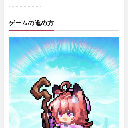
1
ゲー
ムの
進め
ゲームの進め方
方
2
「ド
ット
魔
女」
の魅
力ポ
イン
ト
2.1
こま
めな
報酬
回収
がカ
ギ！
2.2