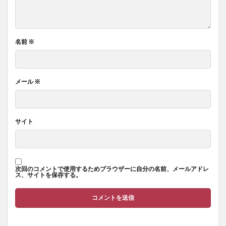
名前
※
メール
※
サイト
次回のコメントで使用するためブラウザーに自分の名前、メールアドレ
ス、サイトを保存する。