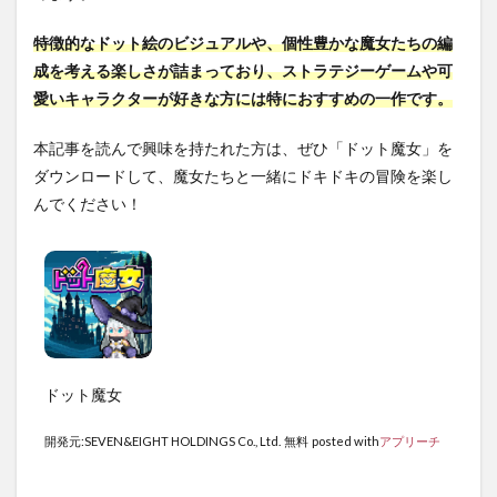
特徴的なドット絵のビジュアルや、個性豊かな魔女たちの編
成を考える楽しさが詰まっており、ストラテジーゲームや可
愛いキャラクターが好きな方には特におすすめの一作です。
本記事を読んで興味を持たれた方は、ぜひ「ドット魔女」を
ダウンロードして、魔女たちと一緒にドキドキの冒険を楽し
んでください！
ドット魔女
開発元:
SEVEN&EIGHT HOLDINGS Co., Ltd.
無料
posted with
アプリーチ