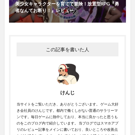
美少女キャラクターを育てて冒険！放置型RPG『勇
者なんてお断り！』レビュー
この記事を書いた人
けんじ
当サイトをご覧いただき、ありがとうございます。 ゲーム大好
き会社員のけんじです。都内で働くしがない普通のサラリーマ
ンです。毎日ゲームに熱中しており、本当に良かったと思うも
のをこのブログ内で紹介しています。 当ブログではスマホアプ
リのレビュー記事をメインに書いており、良いところや改善点