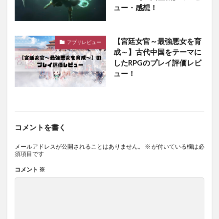
ュー・感想！
【宮廷女官～最強悪女を育
アプリレビュー
成～】古代中国をテーマに
したRPGのプレイ評価レビ
ュー！
コメントを書く
メールアドレスが公開されることはありません。
※
が付いている欄は必
須項目です
コメント
※