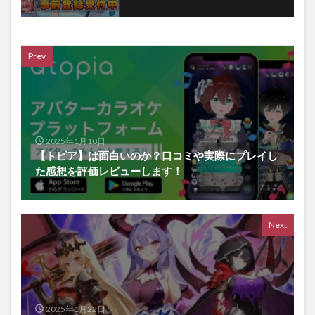
Prev
2025年1月10日
【トピア】は面白いのか？口コミや実際にプレイし
た感想を評価レビューします！
Next
2025年1月22日