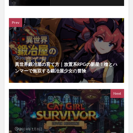
Prev
2023年10月23日
異世界鍛冶屋の育て方｜放置系RPGの新星！槍とハ
ンマーで無双する鍛冶屋少女の冒険
Next
2024年1月8日