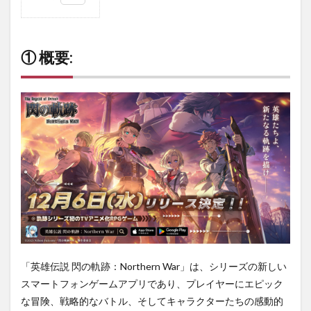
1
①
概
要:
① 概要:
2
②
魅力
と特
徴:
3
③
課金
につ
い
て:
4
④
まと
「英雄伝説 閃の軌跡：Northern War」は、シリーズの新しい
め:
スマートフォンゲームアプリであり、プレイヤーにエピック
な冒険、戦略的なバトル、そしてキャラクターたちの感動的