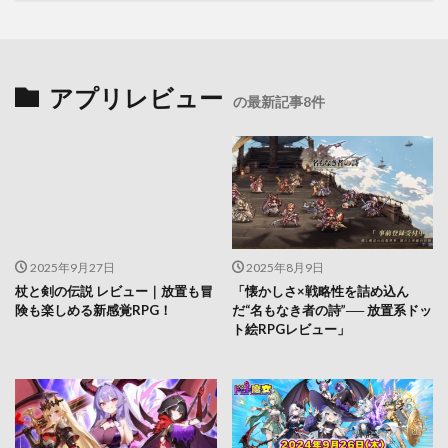
アプリレビュー
の最新記事8件
2025年9月27日
2025年8月9日
杖と剣の伝説 レビュー｜放置も冒
「懐かしさ×戦略性を詰め込ん
険も楽しめる新感覚RPG！
だ“名もなき者の詩”── 放置系ドッ
ト絵RPGレビュー」