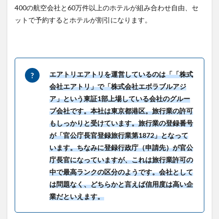
400の航空会社と60万件以上のホテルが組み合わせ自由、セ
空会
社！
ットで予約するとホテルが割引になります。
4
ゲー
ムの
良い
とこ
エアトリエアトリを運営しているのは「「株式
ろ
会社エアトリ」で「株式会社エボラブルアジ
4.1
ア」という東証1部上場している会社のグルー
海外
プ会社です。本社は東京都港区。旅行業の許可
航空
券＋
もしっかりと受けています。旅行業の登録番号
海外
が「官公庁長官登録旅行業第1872」となって
ホテ
ルの
います。ちなみに登録行政庁（申請先）が官公
セッ
庁長官になっていますが、これは旅行業許可の
トが
中で最高ランクの区分のようです。会社として
安
い！
は問題なく、どちらかと言えば信用度は高い企
業だといえます。
4.2
条件
が合