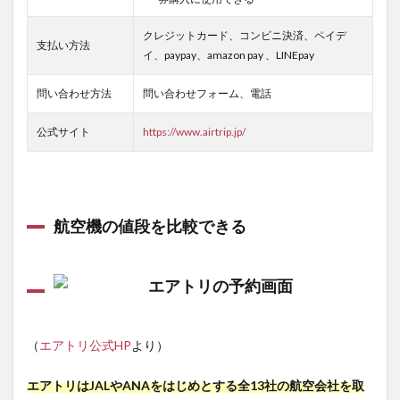
らで
OK!
クレジットカード、コンビニ決済、ペイデ
支払い方法
5
イ、paypay、amazon pay 、LINEpay
エア
トリ
問い合わせ方法
問い合わせフォーム、電話
国内
の特
公式サイト
https://www.airtrip.jp/
長
5.1
大手
キャ
リア
航空機の値段を比較できる
の早
割が
超お
得！
5.2
LCCの
往復
（
エアトリ公式HP
より）
別会
社利
エアトリはJALやANAをはじめとする全13社の航空会社を取
用が