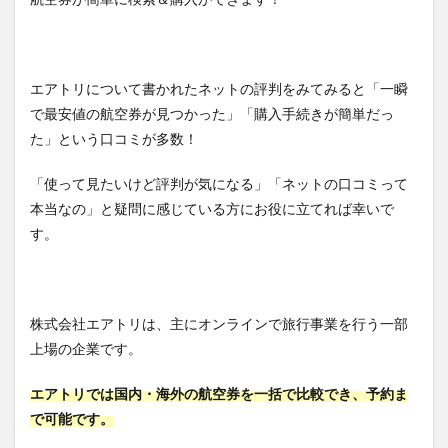
特徴
2.1
航空
機以
エアトリについて書かれたネットの評判をみてみると「一瞬
外に
も手
で最安値の航空券が見つかった」「購入手続きが簡単だっ
配で
た」という口コミが多数！
きる
3
「使って見たいけど評判が気になる」「ネットの口コミって
エア
本当なの」と疑問に感じている方にお役に立てれば幸いで
トリ
が扱
す。
って
いる
航空
会社
はど
株式会社エアトリは、主にオンラインで旅行事業を行う一部
こ？
上場の企業です。
3.1
豊富
エアトリでは国内・海外の航空券を一括で比較でき、予約ま
な取
で可能です。
り扱
い航