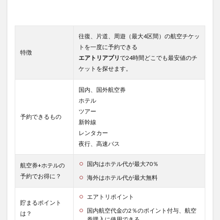
えば
超お
得な
ファ
往復、片道、周遊（最大4区間）の航空チケッ
イナ
トを一度に予約できる
ルセ
特徴
エアトリアプリ
で24時間どこでも最安値のチ
ール
ケットを探せます。
4.3
翌日
国内、国外航空券
出
ホテル
発・
当日
ツアー
予約できるもの
出発
新幹線
の海
レンタカー
外航
夜行、高速バス
空券
が予
約で
国内はホテル代が最大70％
航空券+ホテルの
きる
予約でお得に？
海外はホテル代が最大無料
4.4
エアトリポイント
支払
貯まるポイント
いは
国内航空代金の2％のポイント付与、航空
は？
後か
券購入に使用できる