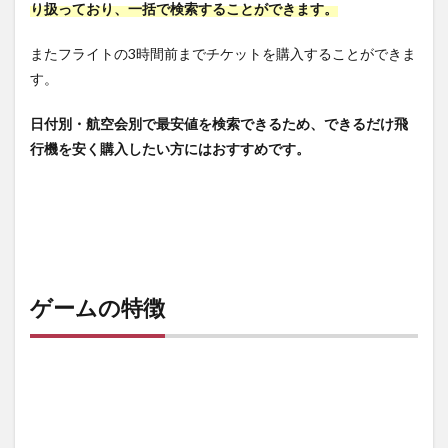
お得
り扱っており、一括で検索することができます。
5.3
またフライトの3時間前までチケットを購入することができま
日付
変更
す。
が可
能！
日付別・航空会別で最安値を検索できるため、できるだけ飛
5.4
行機を安く購入したい方にはおすすめです。
エア
トリ
ポイ
ント
がた
ま
る！
ゲームの特徴
6
評価
レビ
ュー
まと
め