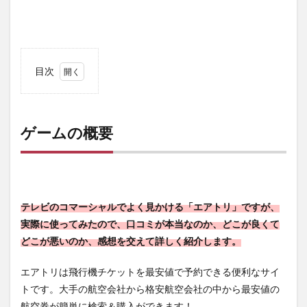
目次
1
ゲー
ムの
概要
ゲームの概要
1.1
航空
機の
値段
を比
テレビのコマーシャルでよく見かける「エアトリ」ですが、
較で
実際に使ってみたので、口コミが本当なのか、どこが良くて
きる
どこが悪いのか、感想を交えて詳しく紹介します。
1.2
2
エアトリは飛行機チケットを最安値で予約できる便利なサイ
ゲー
トです。大手の航空会社から格安航空会社の中から最安値の
ムの
航空券が簡単に検索＆購入ができます！