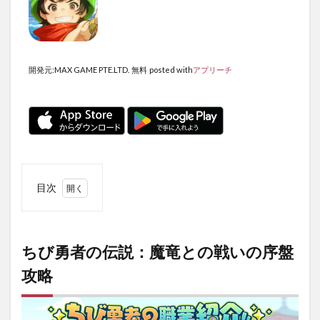
開発元:
MAX GAME PTE.LTD.
無料
posted with
アプリーチ
目次
1
ちび
勇者
の伝
ちび勇者の伝説：魔竜との戦いの序盤
説：
攻略
魔竜
との
戦い
の序