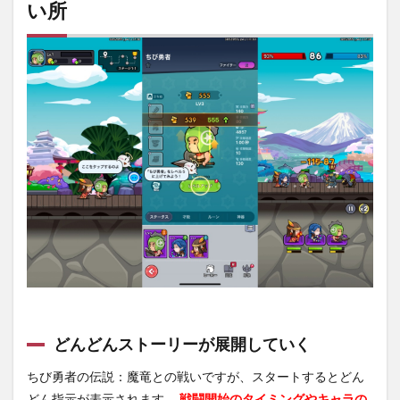
い所
説：
魔竜
との
戦い
の良
い口
コミ
5
ちび
勇者
の伝
説：
魔竜
との
戦い
の悪
い口
コミ
6
どんどんストーリーが展開していく
ちび
勇者
ちび勇者の伝説：魔竜との戦いですが、スタートするとどん
の伝
説：
どん指示が表示されます。
戦闘開始のタイミングやキャラの