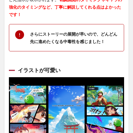
魔竜
強化のタイミングなど、丁寧に解説してくれる点はよかった
との
戦い
です！
のレ
ビュ
ーま
さらにストーリーの展開が早いので、どんどん
とめ
先に進めたくなる中毒性を感じました！
イラストが可愛い