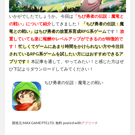
いかがでしたでしょうか。 今回は
「ちび勇者の伝説：魔竜と
の戦い」について紹介
してきました！
「ちび勇者の伝説：魔
竜との戦い」はちび勇者の放置系育成RPG系ゲーム
です！
放
置していても楽に報酬やレベルアップができるのが特徴的で
す！
忙しくてゲームにあまり時間をかけられない方や今注目
されているRPG系ゲームを試したい方にはおすすめできるア
プリです！
本記事を通して、やってみたい！と感じた方はぜ
ひ下記よりダウンロードしてみてください！
ちび勇者の伝説：魔竜との戦い
開発元:
MAX GAME PTE.LTD.
無料
posted with
アプリーチ