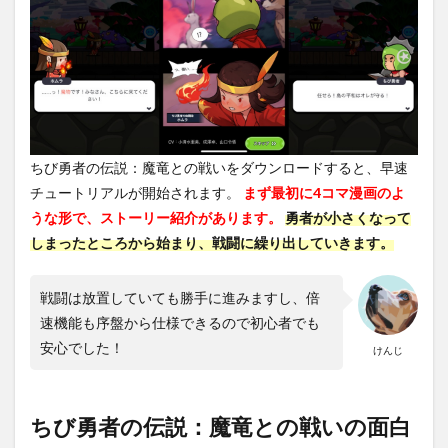
して
いく
2.2
イラ
スト
が可
愛い
ちび勇者の伝説：魔竜との戦いをダウンロードすると、早速
3
チュートリアルが開始されます。
まず最初に4コマ漫画のよ
ちび
勇者
うな形で、ストーリー紹介があります。
勇者が小さくなって
の伝
しまったところから始まり、戦闘に繰り出していきます。
説：
魔竜
との
戦闘は放置していても勝手に進みますし、倍
戦い
の評
速機能も序盤から仕様できるので初心者でも
価
安心でした！
けんじ
は？
4
ちび
ちび勇者の伝説：魔竜との戦いの面白
勇者
の伝