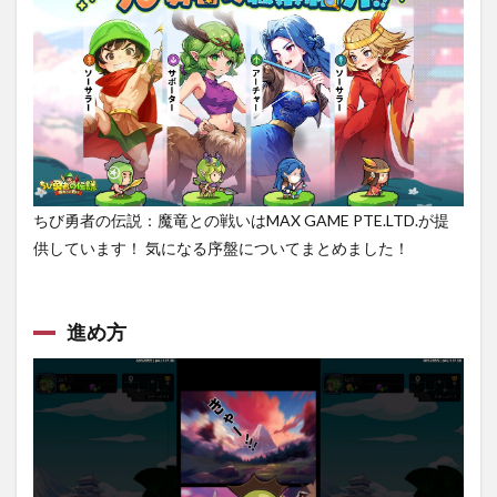
盤攻
略
1.1
進め
方
2
ちび
勇者
の伝
説：
ちび勇者の伝説：魔竜との戦いはMAX GAME PTE.LTD.が提
魔竜
供しています！ 気になる序盤についてまとめました！
との
戦い
の面
白い
進め方
所
2.1
どん
どん
スト
ーリ
ーが
展開