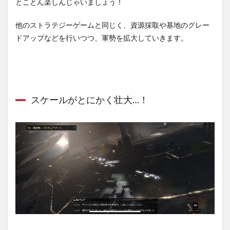
とことん楽しんじゃいましょう！
進め
るこ
と！
他のストラテジーゲームと同じく、資源採取や基地のグレー
ドアップなどを行いつつ、軍勢を拡大していきます。
2.2
物資
を集
めま
しょ
う！
スケールがとにかく壮大…！
2.3
バトル
を攻略
してい
きまし
ょ
う！！
3
【Infinite
Lagrange】
のまとめ