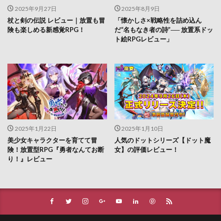
2025年9月27日
2025年8月9日
杖と剣の伝説 レビュー｜放置も冒
「懐かしさ×戦略性を詰め込ん
険も楽しめる新感覚RPG！
だ“名もなき者の詩”── 放置系ドッ
ト絵RPGレビュー」
2025年1月22日
2025年1月10日
美少女キャラクターを育てて冒
人気のドットシリーズ【ドット魔
険！放置型RPG『勇者なんてお断
女】の評価レビュー！
り！』レビュー