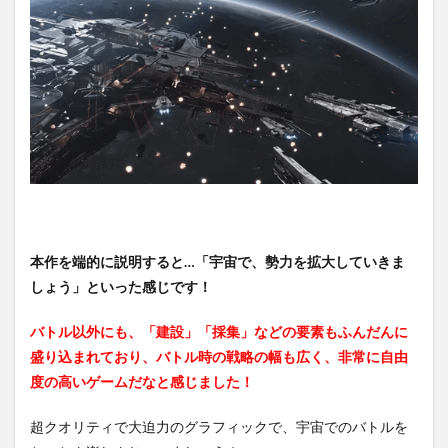
1.2
スケ
ール
がと
にか
く壮
大…！
1.3
超豪
華な
フル
ボイ
ス仕
本作を端的に説明すると…「宇宙で、勢力を拡大していきま
様…！
しょう」といった感じです！
2
【Infinite
バトル以外にも、「建設」「採集」などの要素もふんだんに
Lagrange】
の序盤攻略
盛り込まれており、バトル時の戦略の幅も広く、非常に自由
度の高いゲームだなと感じました！
2.1
効率
を考
超クオリティで大迫力のグラフィックで、宇宙でのバトルを
えて