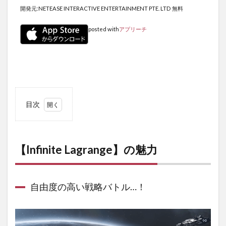
開発元:
NETEASE INTERACTIVE ENTERTAINMENT PTE. LTD
無料
posted with
アプリーチ
目次
1
【Infinite
Lagrange】
の魅力
【Infinite Lagrange】の魅力
1.1
自由
度の
自由度の高い戦略バトル…！
高い
戦略
バト
ル…！