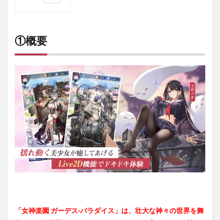
1
①概
要
①概要
2
②魅
力と
特徴
3
③序
盤攻
略に
つい
て
4
④ま
とめ
「女神楽園 ガーデス·パラダイス」は、壮大な神々の世界を舞