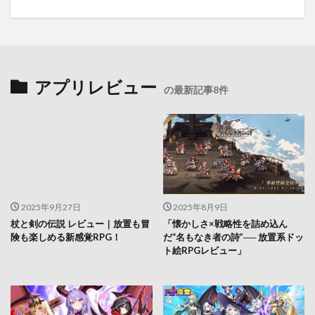
アプリレビュー
の最新記事8件
2025年9月27日
2025年8月9日
杖と剣の伝説 レビュー｜放置も冒
「懐かしさ×戦略性を詰め込ん
険も楽しめる新感覚RPG！
だ“名もなき者の詩”── 放置系ドッ
ト絵RPGレビュー」