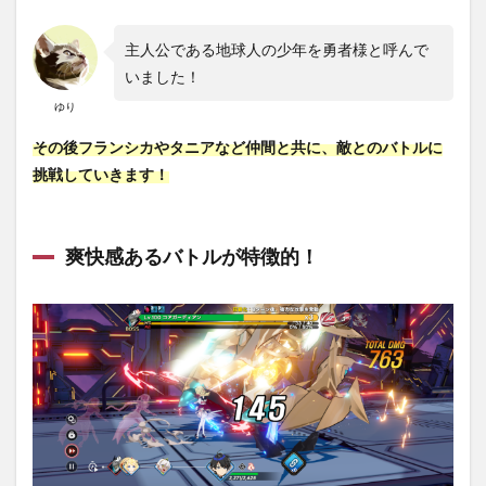
2.1
主人公である地球人の少年を勇者様と呼んで
残酷
なス
いました！
トー
ゆり
リー
その後フランシカやタニアなど仲間と共に、敵とのバトルに
2.2
登場
挑戦していきます！
する
キャ
ラク
ター
爽快感あるバトルが特徴的！
数が
多
い！
3
アウ
ター
プレ
ーン
の評
価
は？