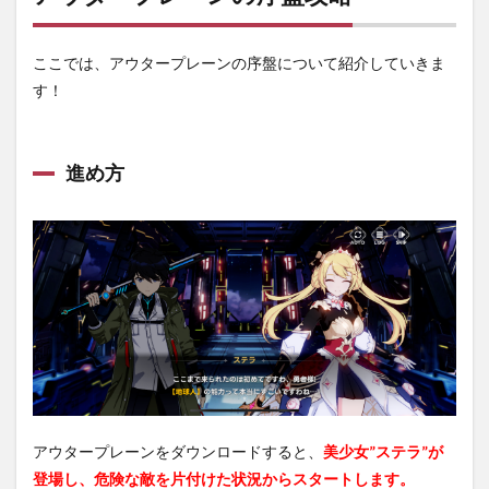
ーン
の序
盤攻
ここでは、アウタープレーンの序盤について紹介していきま
略
す！
1.1
進め
方
進め方
1.2
爽快
感あ
るバ
トル
が特
徴
的！
2
アウ
ター
プレ
ーン
の面
アウタープレーンをダウンロードすると、
美少女”ステラ”が
白い
登場し、危険な敵を片付けた状況からスタートします。
所