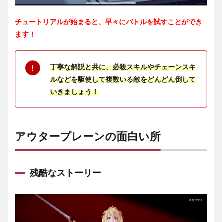
4
チュートリアルが始まると、早々にバトルを試すことができ
アウ
ター
ます！
プレ
ーン
の良
丁寧な解説と共に、必殺スキルやチェーンスキ
い口
コミ
ルなどを駆使して複数いる敵をどんどん倒して
いきましょう！
5
アウ
ター
プレ
ーン
アウタープレーンの面白い所
の悪
い口
コミ
残酷なストーリー
6
アウ
ター
プレ
ーン
のレ