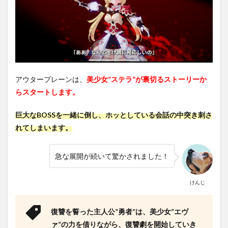
ビュ
ーま
とめ
アウタープレーンは、
美少女”ステラ”が裏切るストーリーか
らスタートします。
巨大なBOSSを一緒に倒し、ホッとしている会話の中突き刺さ
れてしまいます。
急な展開が続いて驚かされました！
けんじ
復讐を誓った主人公”勇者”は、美少女”エヴ
ァ”の力を借りながら、復讐劇を開始していき