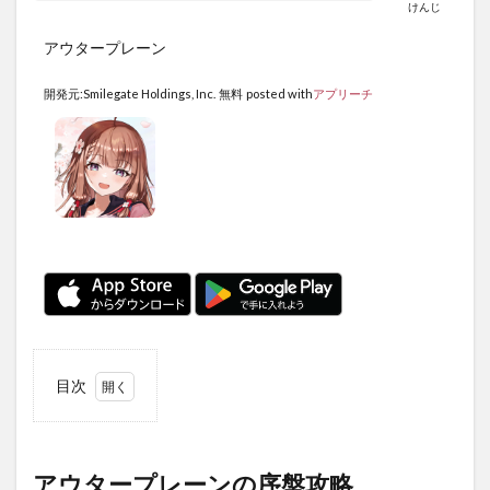
けんじ
アウタープレーン
開発元:
Smilegate Holdings, Inc.
無料
posted with
アプリーチ
目次
1
アウ
ター
プレ
アウタープレーンの序盤攻略