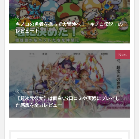
2024年4月19日
キノコの勇者を操って大冒険へ！「キノコ伝説」の
レビュー！
Next
2024年5月13日
【超次元彼女】は面白い?口コミや実際にプレイし
た感想を全力レビュー