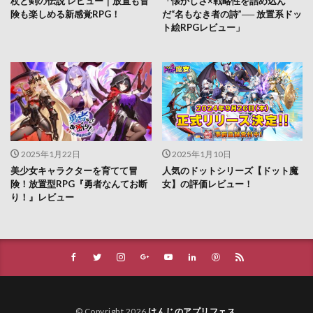
杖と剣の伝説 レビュー｜放置も冒
「懐かしさ×戦略性を詰め込ん
険も楽しめる新感覚RPG！
だ“名もなき者の詩”── 放置系ドッ
ト絵RPGレビュー」
2025年1月22日
2025年1月10日
美少女キャラクターを育てて冒
人気のドットシリーズ【ドット魔
険！放置型RPG『勇者なんてお断
女】の評価レビュー！
り！』レビュー
© Copyright 2026
けんじのアプリフェス
.