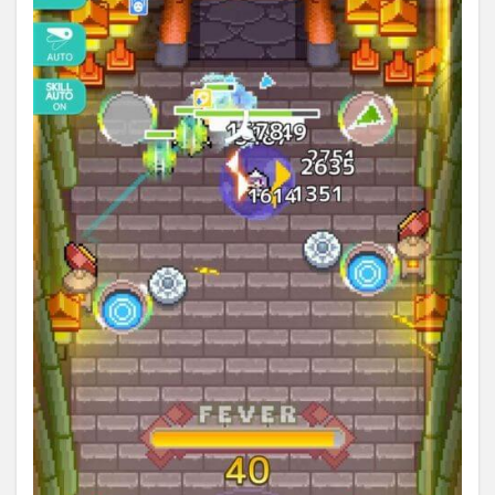
ので
あれ
ば課
金
7.3
星導
石の
使い
道
7.3.1
ガチャ
7.3.2
アイテ
ム購入
7.4
星導
石を
入手
する
方法
7.4.1