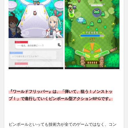
者で
も遊
びや
すい
仕
様！
1.2
演出
がド
派手
で爽
快な
んで
す！
1.3
最大3
『ワールドフリッパー』は、「弾いて、狙う！ノンストッ
人のマ
ルチプ
プ！」で進行していくピンボール型アクションRPGです。
レイも
出来
る！！
2
ピンボールといっても技術力が全てのゲームではなく、コン
【ワ