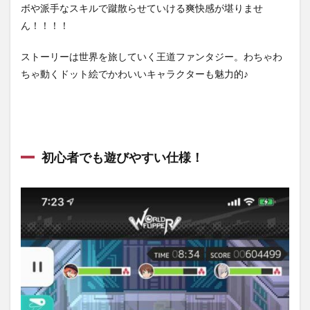
ボや派手なスキルで蹴散らせていける爽快感が堪りませ
ール
ドフ
ん！！！！
リッ
パ
ストーリーは世界を旅していく王道ファンタジー。わちゃわ
ー】
ちゃ動くドット絵でかわいいキャラクターも魅力的♪
の特
徴
2.1
多種
多様
なキ
初心者でも遊びやすい仕様！
ャラ
クタ
ー！
2.2
アク
ションが痛
快！！！！
3
【ワ
ール
ドフ
リッ