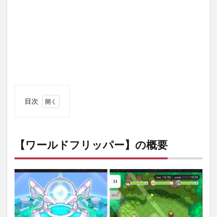
目次
1
【ワ
ール
ドフ
【ワールドフリッパー】の概要
リッ
パ
ー】
の概
要
1.1
初心