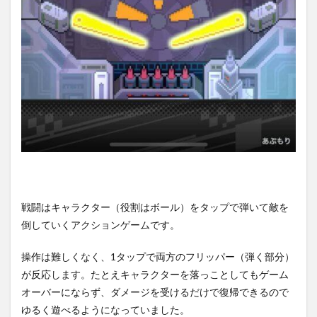
リッ
パ
ー】
序盤
攻略
4.1
まず
はス
キル
を使
いこ
な
せ！
4.2
戦闘はキャラクター（役割はボール）をタップで弾いて敵を
キャ
ラを
倒していくアクションゲームです。
ガン
ガン
操作は難しくなく、1タップで両方のフリッパー（弾く部分）
育て
よ
が反応します。たとえキャラクターを落っことしてもゲーム
う！
オーバーにならず、ダメージを受けるだけで復帰できるので
5
ゆるく遊べるようになっていました。