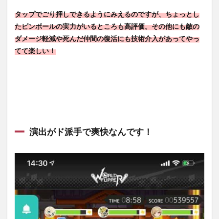
ッパ
ーで
タップでごり押しできるようにみえるのですが、ちょっとし
課金
たピンボールの実力がいるところも高評価。その他にも敵の
はす
るべ
ダメージ軽減や死んだ仲間の復活にも技術介入があってやっ
き？
てて楽しい！
7.1
基本
的に
は必
要な
し
7.2
演出がド派手で爽快なんです！
最高
レア
リテ
ィの
キャ
ラク
ター
をそ
ろえ
たい