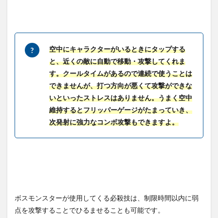
【ワ
ール
ドフ
リッ
パ
ー】
空中にキャラクターがいるときにタップする
課金
と、近くの敵に自動で移動・攻撃してくれま
につ
す。クールタイムがあるので連続で使うことは
いて
できませんが、打つ方向が悪くて攻撃ができな
6
いといったストレスはありません。うまく空中
ワー
ルド
維持するとフリッパーゲージがたまっていき、
フリ
次発射に強力なコンボ攻撃もできますよ。
ッパ
ーの
星導
石に
つい
て
7
ワー
ボスモンスターが使用してくる必殺技は、制限時間以内に弱
ルド
点を攻撃することでひるませることも可能です。
フリ