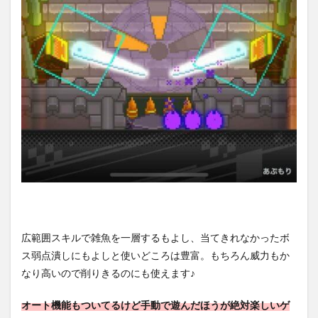
ショッ
プ経由
で購入
7.4.2
星導石
の値段
につい
て
8
【ワ
ール
ドフ
リッ
パ
ー】
評価
レビ
広範囲スキルで雑魚を一層するもよし、当てきれなかったボ
ュー
ス弱点潰しにもよしと使いどころは豊富。もちろん威力もか
まと
なり高いので削りきるのにも使えます♪
め
オート機能もついてるけど手動で遊んだほうが絶対楽しいゲ