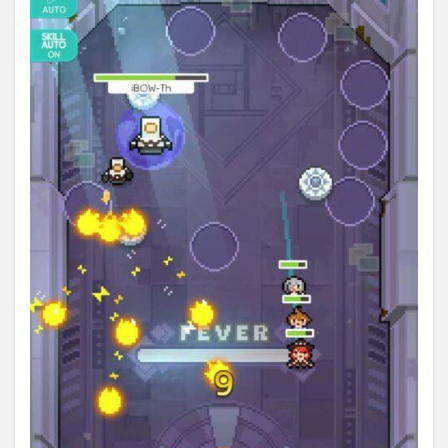
パ
ー】
ガチ
ャ・
課金
につ
いて
3.1
ワー
ルド
フリ
ッパ
ーは
を課
金し
た方
がい
い
の？
4
【ワ
ール
ドフ