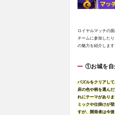
①ス
ペシ
ャル
ピー
スを
作っ
ロイヤルマッチの面
て有
チームに参加したり
利に
進め
の魅力を紹介します
よ
う！
3.2
①お城を自
②ブ
ース
ター
パズルをクリアして
やア
床の色や柄を選んだ
イテ
れにテーマがありま
ムを
使っ
ミックや仕掛けが登
てパ
すが、開発者は今後
ズル