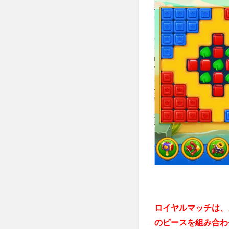
ロイ
ヤル
マッ
チの
魅力
3
つ！
ココ
が面
白
い！
2.1
①お
城を
自分
好み
にカ
スタ
マイ
ロイヤルマッチは、
ズで
のピースを組み合わ
き