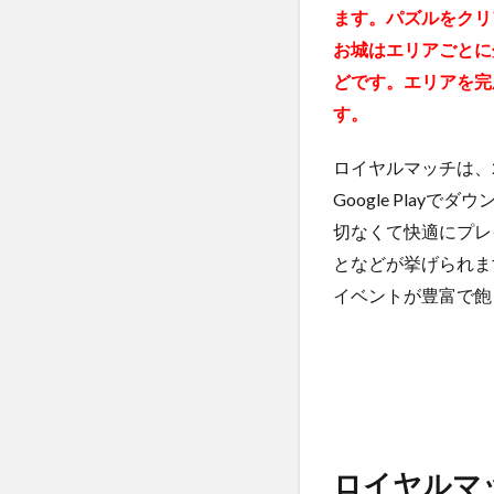
ます。パズルをクリ
る！
お城はエリアごとに
2.2
どです。エリアを完
②王
様の
す。
ピン
チを
ロイヤルマッチは、2
救う
Google Pla
ミニ
ゲー
切なくて快適にプレ
ムが
となどが挙げられま
楽し
い！
イベントが豊富で飽
2.3
③チ
ーム
に参
加し
て仲
間と
ロイヤルマ