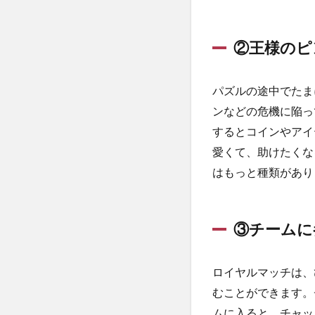
を助
けよ
う！
②王様のピ
4
課金
パズルの途中でたま
する
ンなどの危機に陥っ
なら
どこ
するとコインやアイ
にす
愛くて、助けたくな
る？
はもっと種類があり
4.1
①VIP
会員
にな
③チームに
って
特典
を受
ロイヤルマッチは、
けよ
むことができます。
う！
ムに入ると、チャッ