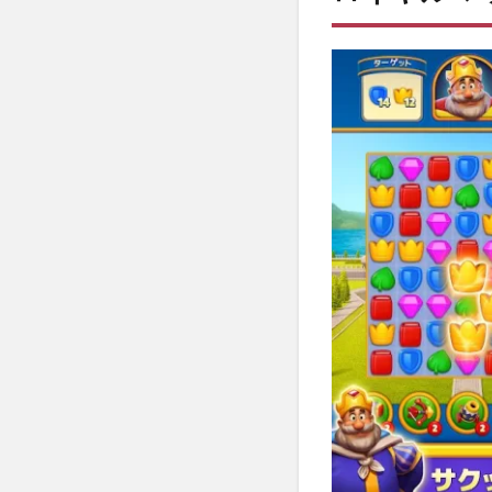
協力
でき
る！
3
ロ
イ
ヤ
ル
マ
ッ
チ
の
序
盤
攻
略
の
コ
ツ
3.1