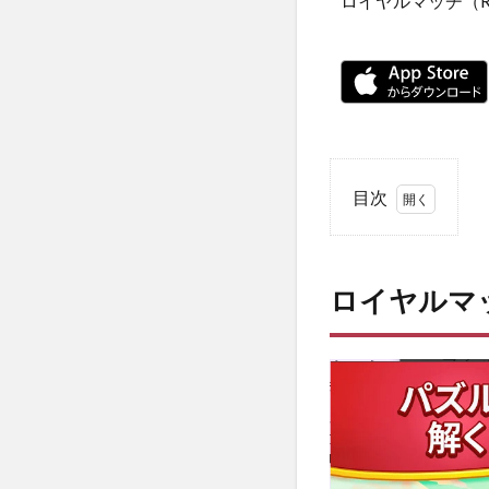
ロイヤルマッチ（Roya
目次
1
ロイ
ヤル
ロイヤルマ
マッ
チっ
てど
んな
ゲー
ム？
概要
2