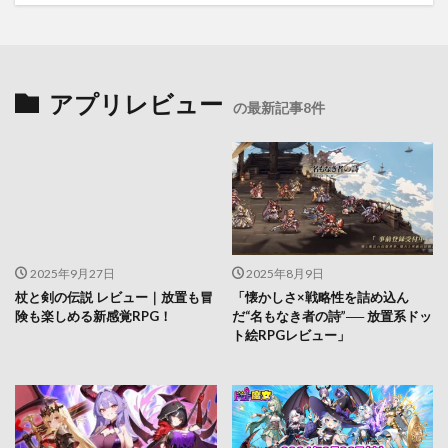
アプリレビュー
の最新記事8件
2025年9月27日
2025年8月9日
杖と剣の伝説 レビュー｜放置も冒
「懐かしさ×戦略性を詰め込ん
険も楽しめる新感覚RPG！
だ“名もなき者の詩”── 放置系ドッ
ト絵RPGレビュー」