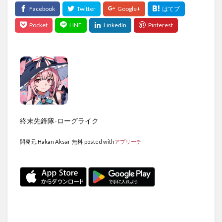
終末先鋒隊-ローグライク
開発元:
Hakan Aksar
無料
posted with
アプリーチ