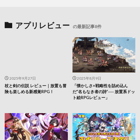
アプリレビュー
の最新記事8件
2025年9月27日
2025年8月9日
杖と剣の伝説 レビュー｜放置も冒
「懐かしさ×戦略性を詰め込ん
険も楽しめる新感覚RPG！
だ“名もなき者の詩”── 放置系ドッ
ト絵RPGレビュー」