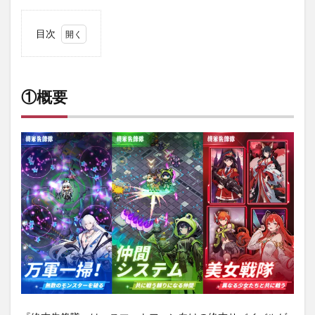
目次
1
①概
要
①概要
2
②魅
力と
特徴
3
③課
金に
つい
て
4
④ま
とめ