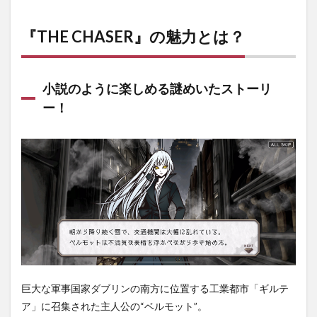
『THE
CHASER』
の魅力と
『THE CHASER』の魅力とは？
は？
1.1
小説
小説のように楽しめる謎めいたストーリ
のよ
ー！
うに
楽し
める
謎め
いた
スト
ーリ
ー！
1.2
頭脳
を駆
使し
たパ
ズル
巨大な軍事国家ダブリンの南方に位置する工業都市「ギルテ
バト
ア」に召集された主人公の“ベルモット”。
ルが