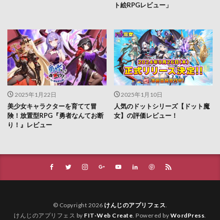
ト絵RPGレビュー」
2025年1月22日
2025年1月10日
美少女キャラクターを育てて冒
人気のドットシリーズ【ドット魔
険！放置型RPG『勇者なんてお断
女】の評価レビュー！
り！』レビュー
© Copyright 2026
けんじのアプリフェス
.
けんじのアプリフェス by
FIT-Web Create
. Powered by
WordPress
.