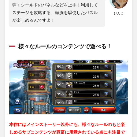
弾くシールドのパネルなどを上手く利用して
ント
の属
ステージを攻略する、頭脳を駆使したパズル
けんじ
性に
が楽しめるんですよ！
注目
しよ
う！
2.4
様々なルールのコンテンツで遊べる！
エー
ジェ
ント
を育
成し
て有
利に
戦お
う！
3
『THE
CHASER』
のレビュ
本作にはメインストーリー以外にも、様々なルールのもと楽
ー・感
想：まと
しめるサブコンテンツが豊富に用意されている点にも注目で
め