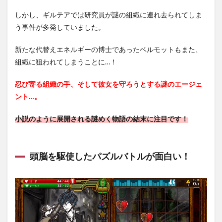
面白
い！
しかし、ギルテアでは研究員が謎の組織に連れ去られてしま
1.3
う事件が多発していました。
様々
なル
新たな代替えエネルギーの博士であったベルモットもまた、
ール
組織に狙われてしまうことに…！
のコ
ンテ
ンツ
忍び寄る組織の手、そして彼女を守ろうとする謎のエージェ
で遊
ント…。
べ
る！
小説のように展開される謎めく物語の結末に注目です！
2
『THE
CHASER』
序盤の内
頭脳を駆使したパズルバトルが面白い！
容を解
説！
2.1
ステ
ージ
を進