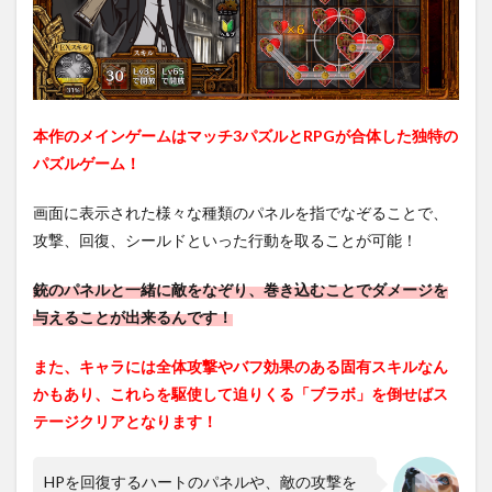
めて
キャ
ラの
獲得
やコ
ンテ
ンツ
本作のメインゲームはマッチ3パズルとRPGが合体した独特の
の解
放を
パズルゲーム！
目指
そ
画面に表示された様々な種類のパネルを指でなぞることで、
う！
攻撃、回復、シールドといった行動を取ることが可能！
2.2
パズ
銃のパネルと一緒に敵をなぞり、巻き込むことでダメージを
ルバ
トル
与えることが出来るんです！
をプ
レイ
また、キャラには全体攻撃やバフ効果のある固有スキルなん
して
かもあり、これらを駆使して迫りくる「ブラボ」を倒せばス
みよ
う！
テージクリアとなります！
2.3
エー
HPを回復するハートのパネルや、敵の攻撃を
ジェ