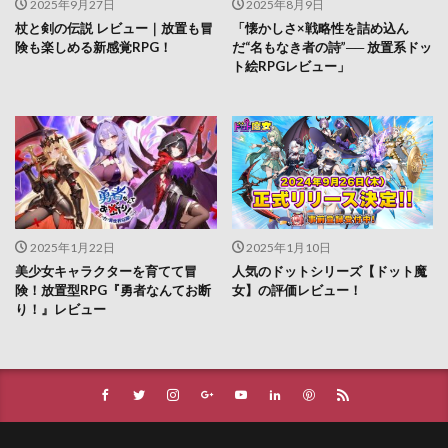
2025年9月27日
2025年8月9日
杖と剣の伝説 レビュー｜放置も冒
「懐かしさ×戦略性を詰め込ん
険も楽しめる新感覚RPG！
だ“名もなき者の詩”── 放置系ドッ
ト絵RPGレビュー」
2025年1月22日
2025年1月10日
美少女キャラクターを育てて冒
人気のドットシリーズ【ドット魔
険！放置型RPG『勇者なんてお断
女】の評価レビュー！
り！』レビュー