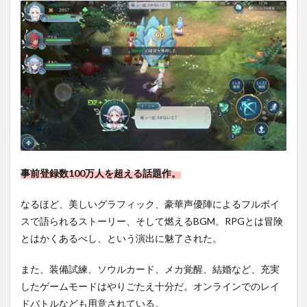
事前登録数100万人
を超える話題作。
なるほど、美しいグラフィック、豪華声優陣によるフルボイ
スで語られるストーリー、そして
燃えるBGM
。RPGとは冒険
とはかくあるべし、という演出に魅了された。
また、装備試練、ソウルカード、メカ覚醒、結婚など、
充実
したゲームモード
はやりごたえ十分だ。オンラインでのレイ
ドバトルなども用意されている。