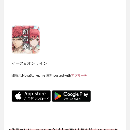
イース6 オンライン
開発元:
NovaStar-game
無料
posted with
アプリーチ