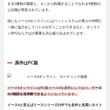
RPG
きる5種類の職業と、そこから転職することでなれる9種類の
3
上位職が用意されています。
【イ
ース
他にもイース6オンラインにはペットシステムの導入や仲間と
6オ
一緒に協力をしてバトルを行うことができるなど、オンライ
ンラ
イ
ンRPGならではの要素も沢山盛り込まれています。
ン】
の魅
力
3.1
初心
原作はPC版
者に
も遊
びや
すい
仕
様！
イース6オンラインはPC版イース6を原作にしており、
イース
4
6の物語を追体験できる
ようになっています。
【イ
ース
イース6と言えばイースシリーズの中でも名作と名高いタイト
6オ