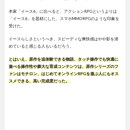
本家「イース6」に比べると、アクションRPGというよりは
「イース6」
を題材にした、
スマホMMORPG
のような印象を
受けた。
イースらしさというべき、スピーディな爽快感はやや影を潜
めていると感じる人もいるだろう。
とはいえ、
原作を追体験できる物語
、タッチ操作でも
快適に
遊べる操作性
や
膨大な育成コンテンツ
は、原作シリーズのフ
ァンはモチロン、はじめてオンラインRPGを遊ぶ人にもオス
スメできる、高い完成度だった。