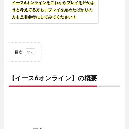
イース6オンラインをこれからプレイを始めよ
うと考えてる方も、プレイを始めたばかりの
方も是非参考にしてみてください！
目次
1
【イ
ース
6オ
【イース6オンライン】の概要
ンラ
イ
ン】
の概
要
1.1
これ
ぞ王
道…！