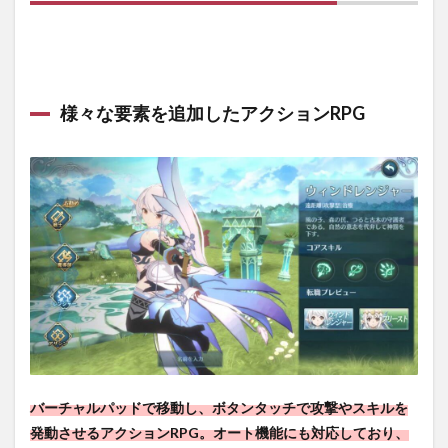
もシ
ンプ
ル！
5
【イ
様々な要素を追加したアクションRPG
ース
6オ
ンラ
イ
ン】
評価
レビ
ュー
まと
め
バーチャルパッドで移動し、ボタンタッチで攻撃やスキルを
発動させる
アクションRPG。
オート機能にも対応しており、