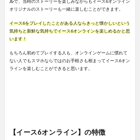
ンラ
ル
で、当時のストーリーを楽しみながらもイース6オンライン
イ
オリジナルのストーリーも一緒に楽しむことができます。
ン】
の良
イース6をプレイしたことがある人ならきっと懐かしいという
いと
ころ
気持ちと新鮮な気持ちでイース6オンラインを楽しめるかと思
います！
4.1
選べ
る職
もちろん初めてプレイする人も、オンラインゲームに慣れて
業は4
ない人でもスマホならではのお手軽さも相まってイース6オン
種類
ラインを楽しむことができると思います。
4.2
コミ
ュニ
ケー
ショ
ンも
充
実！
4.3
育成
【イース6オンライン】の特徴
シス
テム