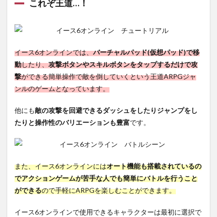
これぞ王道…！
1.2
原作
はPC
版
イース6オンラインでは、
バーチャルパッド(仮想パッド)で移
2
動
したり、
【イ
攻撃ボタンやスキルボタンをタップするだけで攻
ース
撃
ができる簡単操作で敵を倒していくという王道ARPGジャ
6オ
ンルのゲームとなっています。
ンラ
イ
ン】
他にも
敵の攻撃を回避できるダッシュをしたりジャンプをし
の特
たりと操作性のバリエーションも豊富
です。
徴
2.1
様々
な要
また、イース6オンラインには
オート機能も搭載されているの
素を
追加
でアクションゲームが苦手な人でも簡単にバトルを行うこと
した
ができる
ので手軽にARPGを楽しむことができます。
アク
ショ
ン
イース6オンラインで使用できるキャラクターは最初に選択で