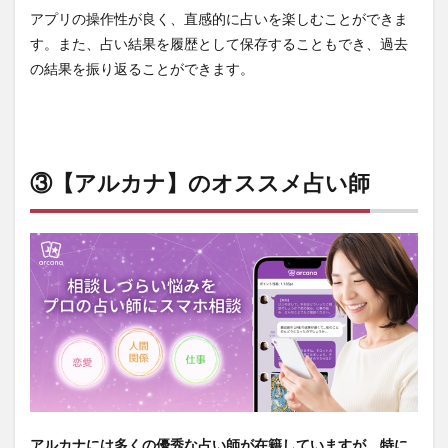
師の
アプリの操作性が良く、直感的に占いを楽しむことができま
選択
す。また、占い結果を履歴として保存することもでき、過去
4.4
の結果を振り返ることができます。
鑑定
の受
け方
4.5
コミ
③【アルカナ】のオススメ占い師
ュニ
ティ
の利
用
5
⑤【ア
ルカ
ナ】の
まとめ
アルカナには多くの優秀な占い師が在籍していますが、特に