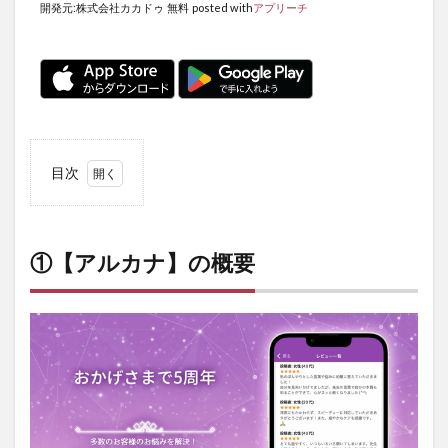
開発元:
株式会社カカドゥ
無料
posted with
アプリーチ
目次
1
①【ア
ルカ
ナ】の
①【アルカナ】の概要
概要
2
②【ア
ルカ
ナ】の
魅力と
特徴
2.1
豪華