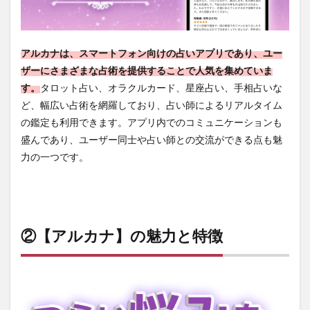
な占
いラ
イン
ナッ
アルカナは、スマートフォン向けの占いアプリであり、ユー
プ
ザーにさまざまな占術を提供することで人気を集めていま
2.2
す。
タロット占い、オラクルカード、星座占い、手相占いな
コミ
ど、幅広い占術を網羅しており、占い師によるリアルタイム
ュニ
の鑑定も利用できます。アプリ内でのコミュニケーションも
ティ
機能
盛んであり、ユーザー同士や占い師との交流ができる点も魅
の充
力の一つです。
実
2.3
占い
師の
質の
②【アルカナ】の魅力と特徴
高さ
2.4
利便
性の
高さ