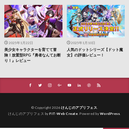
2025年1月22日
2025年1月10日
美少女キャラクターを育てて冒
人気のドットシリーズ【ドット魔
険！放置型RPG『勇者なんてお断
女】の評価レビュー！
り！』レビュー
© Copyright 2026
けんじのアプリフェス
.
けんじのアプリフェス by
FIT-Web Create
. Powered by
WordPress
.