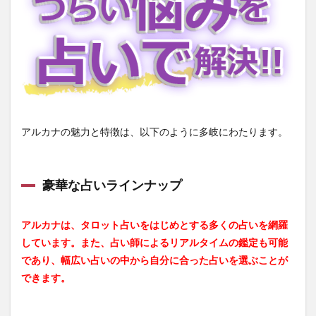
3
③【ア
ルカ
ナ】の
オスス
メ占い
師
3.1
美空
アルカナの魅力と特徴は、以下のように多岐にわたります。
（タ
ロッ
ト占
い）
豪華な占いラインナップ
3.2
星光
（オ
アルカナは、タロット占いをはじめとする多くの占いを網羅
ラク
しています。また、占い師によるリアルタイムの鑑定も可能
ルカ
ー
であり、幅広い占いの中から自分に合った占いを選ぶことが
ド）
できます。
3.3
彩音