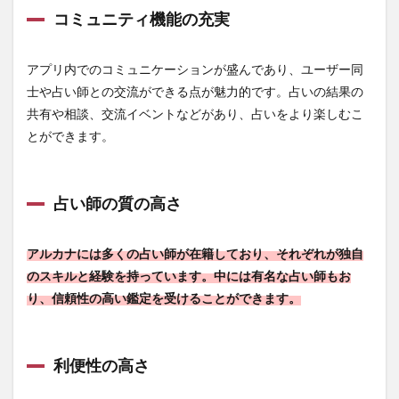
（星
コミュニティ機能の充実
座占
い）
4
アプリ内でのコミュニケーションが盛んであり、ユーザー同
④【ア
士や占い師との交流ができる点が魅力的です。占いの結果の
ルカ
共有や相談、交流イベントなどがあり、占いをより楽しむこ
ナ】の
利用方
とができます。
法
4.1
アプ
占い師の質の高さ
リの
ダウ
ンロ
アルカナには多くの占い師が在籍しており、それぞれが独自
ード
のスキルと経験を持っています。中には有名な占い師もお
4.2
り、信頼性の高い鑑定を受けることができます。
占い
の選
択
利便性の高さ
4.3
占い