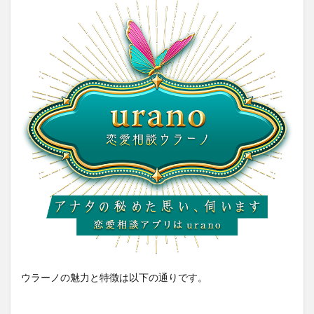
ある
占い
師の
みを
採用
3
③【ウ
ラー
ノ】の
オスス
メ占い
師
3.1
星野
あや
め先
生
3.2
田中
ゆか
ウラーノの魅力と特徴は以下の通りです。
り先
生