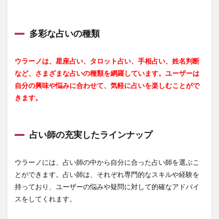
3.3
高橋
しょ
多彩な占いの種類
うこ
先生
4
ウラーノは、星座占い、タロット占い、手相占い、姓名判断
④【ウ
など、さまざまな占いの種類を網羅しています。ユーザーは
ラー
自分の興味や悩みに合わせて、気軽に占いを楽しむことがで
ノ】の
利用方
きます。
法
4.3.1
アプリ
占い師の充実したラインナップ
のダウ
ンロー
ド
ウラーノには、占い師の中から自分に合った占い師を選ぶこ
4.3.2
とができます。占い師は、それぞれ専門的なスキルや経験を
登録
持っており、ユーザーの悩みや疑問に対して的確なアドバイ
4.3.3
スをしてくれます。
占い師
の選択