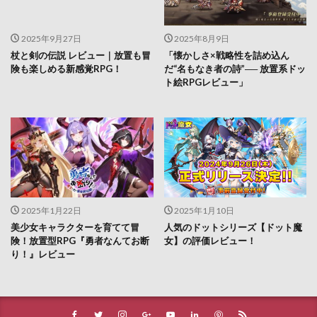
2025年9月27日
2025年8月9日
杖と剣の伝説 レビュー｜放置も冒
「懐かしさ×戦略性を詰め込ん
険も楽しめる新感覚RPG！
だ“名もなき者の詩”── 放置系ドッ
ト絵RPGレビュー」
2025年1月22日
2025年1月10日
美少女キャラクターを育てて冒
人気のドットシリーズ【ドット魔
険！放置型RPG『勇者なんてお断
女】の評価レビュー！
り！』レビュー