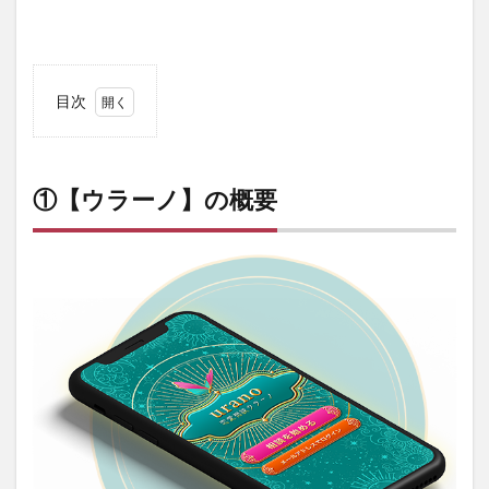
目次
1
①【ウ
ラー
ノ】の
①【ウラーノ】の概要
概要
2
②【ウ
ラー
ノ】の
魅力と
特徴
2.1
多彩
な占
いの
種類