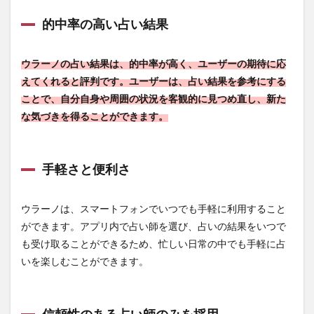
4.3.4
的中率の高い占い結果
占いの
申し込
み
ウラーノの占い結果は、的中率が高く、ユーザーの期待に応
4.3.5
えてくれると評判です。ユーザーは、占い結果を参考にする
占いの
ことで、自分自身や周囲の状況を客観的に見つめ直し、新た
受信
な気づきを得ることができます。
4.3.6
アドバ
イスの
受け取
手軽さと便利さ
り
4.3.7
ウラーノは、スマートフォンでいつでも手軽に利用すること
レビュ
ができます。アプリ内で占い師を選び、占いの結果をいつで
ーの投
稿
も受け取ることができるため、忙しい日常の中でも手軽に占
いを楽しむことができます。
5
⑤【ウ
ラー
ノ】の