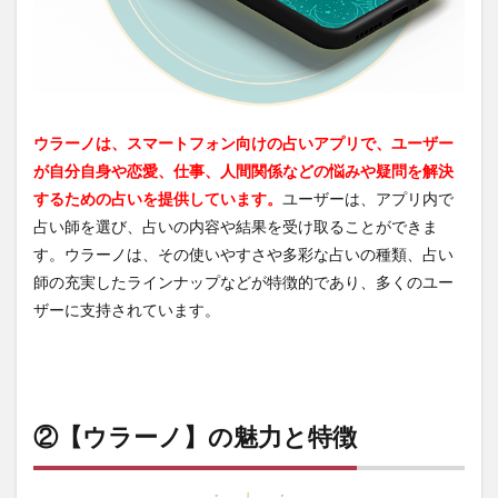
2.2
占い
師の
充実
した
ライ
ンナ
ウラーノは、スマートフォン向けの占いアプリで、ユーザー
ップ
が自分自身や恋愛、仕事、人間関係などの悩みや疑問を解決
2.3
するための占いを提供しています。
ユーザーは、アプリ内で
的中
占い師を選び、占いの内容や結果を受け取ることができま
率の
高い
す。ウラーノは、その使いやすさや多彩な占いの種類、占い
占い
師の充実したラインナップなどが特徴的であり、多くのユー
結果
ザーに支持されています。
2.4
手軽
さと
便利
さ
②【ウラーノ】の魅力と特徴
2.5
信頼
性の