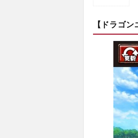
1
【ド
ラゴ
【ドラゴン
ンエ
ッ
グ
仲間
との
出会
い】
の概
要
1.1
ドラ
ゴン
共闘
バト
ル
RPG
1.2