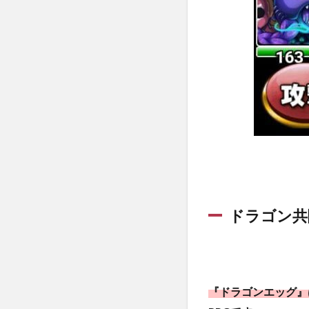
い】
はこ
んな
人に
おす
す
め！
2.1
ガチ
ャ好
きな
人
(*’▽’)
2.2
ドラゴン共
筆者
のよ
うに
RPG
ゲー
『ドラゴンエッグ』
ムが