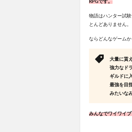
RPGです。
好き
な人
に
物語はハンター試験
も！
とんどありません。
3
【ド
ならどんなゲームか
ラゴ
ンエ
ッ
大量に貰
グ
強力なド
仲間
との
ギルドに
出会
最強を目
い】
みたいな
の魅
力
3.1
みんなでワイワイプ
なに
より
モン