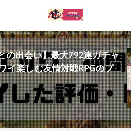
との出会い】最大792連ガチャ
ワイ楽しむ友情対戦RPGのプ