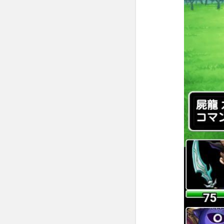
初心
者で
も楽
しめ
る仕
様！
1.3
ガ
ンガン勝
ち上がれ
っ！！！
2
【ド
ラゴ
ンエ
ッ
グ
仲間
との
出会