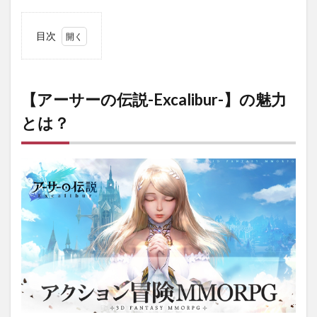
目次
1
【アー
サーの伝説-
Excalibur-】
の魅力と
【アーサーの伝説-Excalibur-】の魅力
は？
とは？
1.1
超迫
力の
バト
ルシ
ーン
1.2
スケ
ール
の大
きい
世界
観！
2
【アー