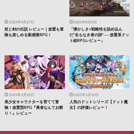
2025年9月27日
2025年8月9日
杖と剣の伝説 レビュー｜放置も冒
「懐かしさ×戦略性を詰め込ん
険も楽しめる新感覚RPG！
だ“名もなき者の詩”── 放置系ドッ
ト絵RPGレビュー」
2025年1月22日
2025年1月10日
美少女キャラクターを育てて冒
人気のドットシリーズ【ドット魔
険！放置型RPG『勇者なんてお断
女】の評価レビュー！
り！』レビュー