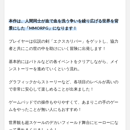
サーの伝説-
Excalibur-】
のレビュ
本作は、人間同士が血で血を洗う争いを繰り広げる世界を背
ー・感想：
まとめ
景にした「MMORPG」になります！
プレイヤーは伝説の剣「エクスカリバー」をゲットし、協力
者と共にこの世の中を助けにいく冒険に出発します！
基本的にはバトルなどの各イベントをクリアしながら、メイ
ンストーリーを進めていくという流れ。
グラフィックからストーリーなど、各項目のレベルが高いの
で非常に安心して楽しめることが出来ました！
ゲームパッドでの操作もやりやすくて、あまりこの手のゲー
ムをやったことが無い人にもおすすめ！
世界観も超スケールのデカいフィールド舞台にヒーローにな
って暴れまくりましょう！