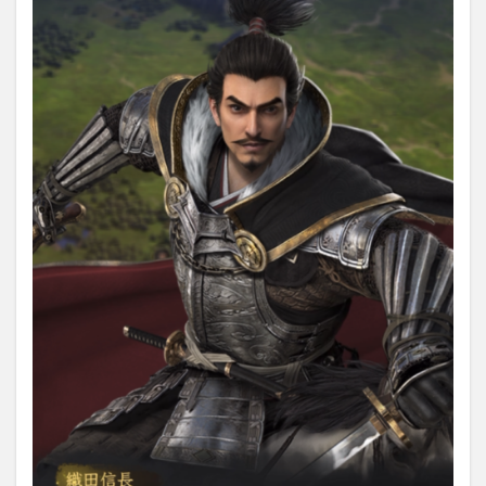
1.2
シン
プル
であ
りな
がら
やり
込め
る内
政！
1.3
一族
に加
入し
てワ
イワ
イ楽
しも
う！
2
『獅
子の
如く