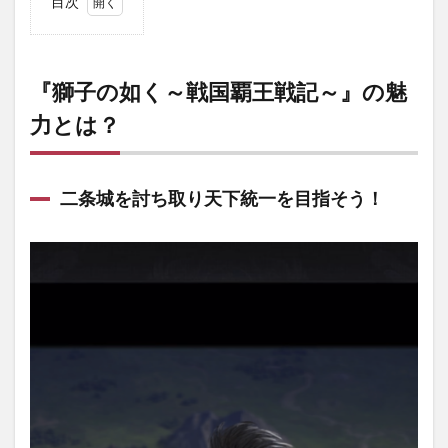
目次
1
『獅
子の
如く
『獅子の如く～戦国覇王戦記～』の魅
～戦
力とは？
国覇
王戦
記
～』
の魅
二条城を討ち取り天下統一を目指そう！
力と
は？
1.1
二条
城を
討ち
取り
天下
統一
を目
指そ
う！