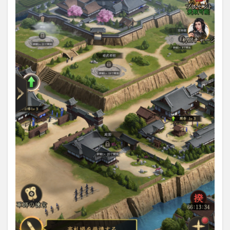
『獅
子の
如く
～戦
国覇
王戦
記
～』
のレ
ビュ
ー・
感
想：
まと
め