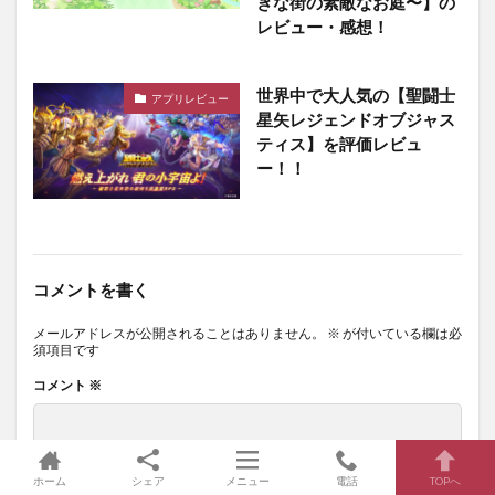
ぎな街の素敵なお庭〜】の
レビュー・感想！
世界中で大人気の【聖闘士
アプリレビュー
星矢レジェンドオブジャス
ティス】を評価レビュ
ー！！
コメントを書く
メールアドレスが公開されることはありません。
※
が付いている欄は必
須項目です
コメント
※
ホーム
シェア
メニュー
電話
TOPへ