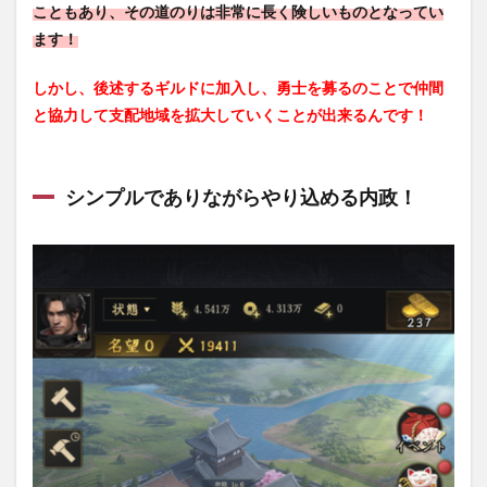
い兵
こともあり、その道のりは非常に長く険しいものとなってい
士を
ます！
獲得
しよ
う！
しかし、後述するギルドに加入し、勇士を募るのことで仲間
と協力して支配地域を拡大していくことが出来るんです！
2.3
城外
に出
て領
シンプルでありながらやり込める内政！
地を
拡大
して
みよ
う！
2.4
武将
の育
成も
忘れ
ずに
行お
う！
3