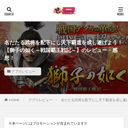
名だたる武将を配下にし天下覇道を成し遂げよう！
【獅子の如く～戦国覇王戦記～】のレビュー・感
想！
アプリレビュー
HOME
アプリレビュー
名だたる武将を配下にし天下覇道を成し遂
※本ページにはプロモーションが含まれています※