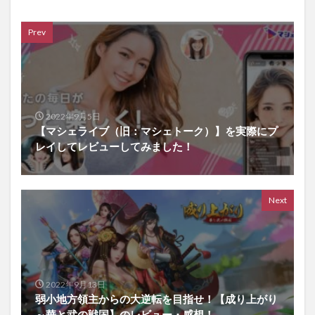
Prev
2022年9月5日
【マシェライブ（旧：マシェトーク）】を実際にプ
レイしてレビューしてみました！
Next
2022年9月13日
弱小地方領主からの大逆転を目指せ！【成り上がり
～華と武の戦国】のレビュー・感想！