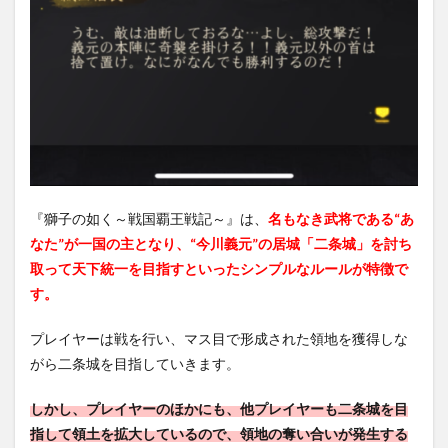
～戦
国覇
王戦
記
～』
序盤
の内
容を
解
説！
2.1
『獅子の如く～戦国覇王戦記～』は、
名もなき武将である“あ
まず
は資
なた”が一国の主となり、“今川義元”の居城「二条城」を討ち
源を
取って天下統一を目指すといったシンプルなルールが特徴で
生産
す。
する
体制
を整
プレイヤーは戦を行い、マス目で形成された領地を獲得しな
えよ
がら二条城を目指していきます。
う！
2.2
しかし、プレイヤーのほかにも、他プレイヤーも二条城を目
訓練
指して領土を拡大しているので、領地の奪い合いが発生する
を行