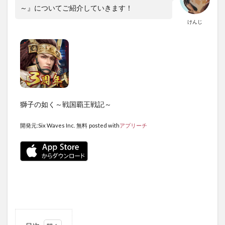
～』についてご紹介していきます！
けんじ
獅子の如く～戦国覇王戦記～
開発元:
Six Waves Inc.
無料
posted with
アプリーチ