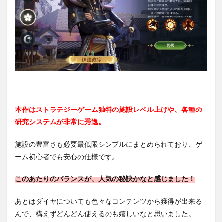
選び
まし
ょ
う！
2.2
領土
を拡
大し
てい
こ
う！
本作はストラテジーゲーム独特の施設レベル上げや、各種の
2.3
研究システムが非常に秀逸。
王城
の建
築が
施設の豊富さも必要最低限シンプルにまとめられており、ゲ
ポイ
ーム初心者でも安心の仕様です。
ン
ト！
このあたりのバランスが、人気の秘訣かなと感じました！
3
【キ
あとはダイヤについても色々なコンテンツから獲得が出来る
ング
オブ
んで、構えずどんどん使えるのも嬉しいなと思いました。
キン