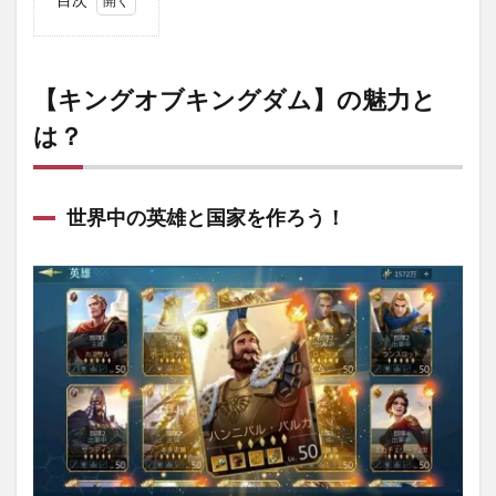
1
【キ
ング
オブ
【キングオブキングダム】の魅力と
キン
は？
グダ
ム】
の魅
力と
は？
世界中の英雄と国家を作ろう！
1.1
世界
中の
英雄
と国
家を
作ろ
う！
1.2
初心
者で
も楽