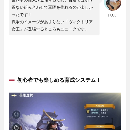
ン以
外に
得ない組み合わせで軍隊を作れるのが楽しか
もコ
ったです！
けんじ
ンテ
戦争のイメージがあまりない「ヴィクトリア
ンツ
が充
女王」が登場するところもユニークです。
実！
2
【キ
ング
オブ
キン
グダ
ム】
の序
初心者でも楽しめる育成システム！
盤の
内容
を解
説！
2.1
まず
は文
明を