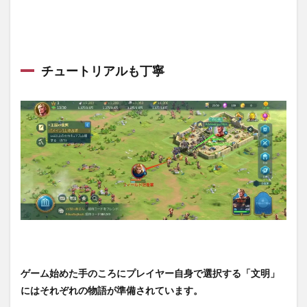
グダ
ム】
のレ
ビュ
ー・
チュートリアルも丁寧
感
想：
まと
め
3.1
気付
くと
ドハ
マり
する
ゲー
ム
ゲーム始めた手のころにプレイヤー自身で選択する「文明」
にはそれぞれの物語が準備されています。