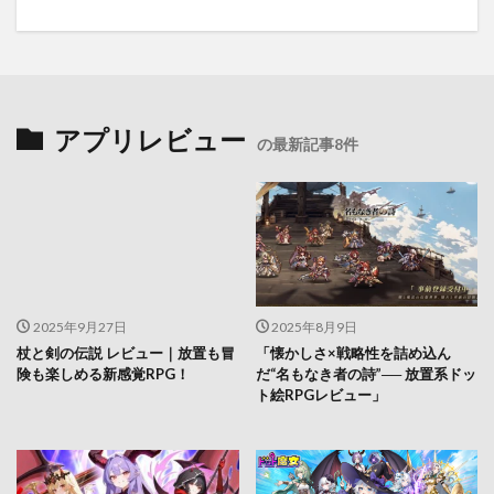
アプリレビュー
の最新記事8件
2025年9月27日
2025年8月9日
杖と剣の伝説 レビュー｜放置も冒
「懐かしさ×戦略性を詰め込ん
険も楽しめる新感覚RPG！
だ“名もなき者の詩”── 放置系ドッ
ト絵RPGレビュー」