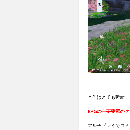
バト
ル
RPG
ゲー
ム！
1.2
美し
い世
界観
とグ
ラフ
ィッ
ク
1.3
本作はとても斬新！
キャ
ラの
カス
RPGの主要要素の
タマ
イズ
マルチプレイでコミ
が緻