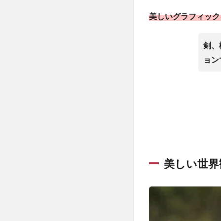
密！
美しいグラフィック
1.4
キャ
ラボ
剣、
イス
ョン
にも
こだ
わり
が！
1.5
忙し
い人
も気
兼ね
美しい世界
なく
プレ
ーで
きる
フル
オー