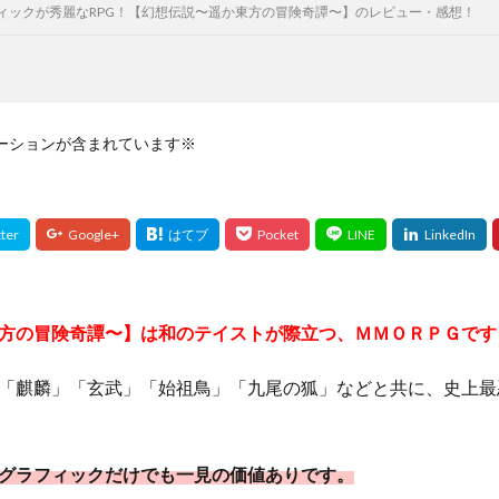
ィックが秀麗なRPG！【幻想伝説〜遥か東方の冒険奇譚〜】のレビュー・感想！
ーションが含まれています※
方の冒険奇譚〜】は和のテイストが際立つ、ＭＭＯＲＰＧです
「麒麟」「玄武」「始祖鳥」「九尾の狐」などと共に、史上最
グラフィックだけでも一見の価値ありです。