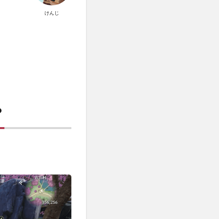
けんじ
？