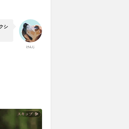
クシ
けんじ