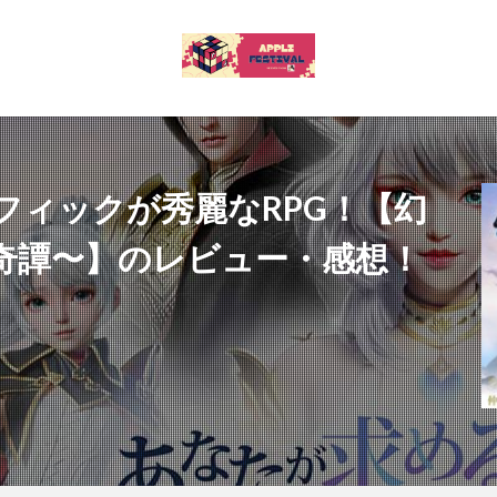
フィックが秀麗なRPG！【幻
奇譚〜】のレビュー・感想！