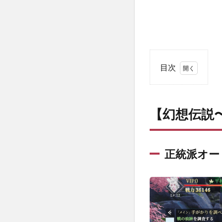
目次
1
【幻想
伝説〜
【幻想伝説
遥か東
方の冒
険奇
譚〜】
正統派オー
の魅力
とは？
1.1
正統
派オ
ート