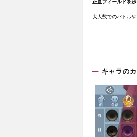
正直フィールドを歩
2.2
大人数でのバトルや
メイ
ンス
トー
リー
をガ
ンガ
ン進
めて
いこ
キャラのカ
う！
2.3
爽快
なフ
ルオ
ート
バト
ルで
敵を