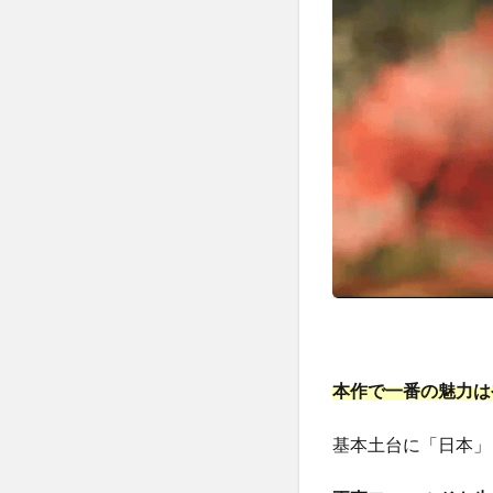
ト！
2
【幻想
伝説〜
遥か東
方の冒
険奇
譚〜】
の序盤
の内容
を解
説！
2.1
まず
はキ
本作で一番の魅力は
ャラ
を作
基本土台に「日本」
り込
も
う！