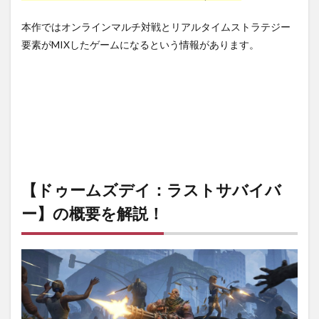
ゥー
ムズ
本作ではオンラインマルチ対戦とリアルタイムストラテジー
デ
イ：
要素がMIXしたゲームになるという情報があります。
ラス
トサ
バイ
バ
ー】
のレ
ビュ
ー・
感
想：
まと
【ドゥームズデイ：ラストサバイバ
め
ー】の概要を解説！