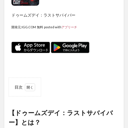
ドゥームズデイ：ラストサバイバー
開発元:
IGG.COM
無料
posted with
アプリーチ
目次
1
【ド
ゥー
ムズ
【ドゥームズデイ：ラストサバイバ
デ
ー】とは？
イ：
ラス