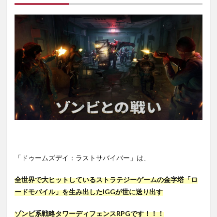
トサ
バイ
バ
ー】
と
は？
2
【ド
ゥー
ムズ
デ
イ：
ラス
トサ
バイ
バ
ー】
「ドゥームズデイ：ラストサバイバー」は、
の概
要を
解
全世界で大ヒットしているストラテジーゲームの金字塔「ロ
説！
ードモバイル」を生み出したIGGが世に送り出す
3
【ド
ゾンビ系戦略タワーディフェンスRPGです！！！