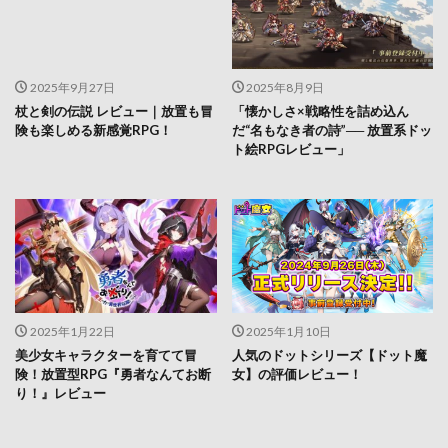
2025年9月27日
2025年8月9日
杖と剣の伝説 レビュー｜放置も冒
「懐かしさ×戦略性を詰め込ん
険も楽しめる新感覚RPG！
だ“名もなき者の詩”── 放置系ドッ
ト絵RPGレビュー」
2025年1月22日
2025年1月10日
美少女キャラクターを育てて冒
人気のドットシリーズ【ドット魔
険！放置型RPG『勇者なんてお断
女】の評価レビュー！
り！』レビュー