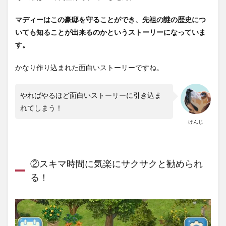
②ア
イテ
マディーはこの豪邸を守ることができ、先祖の謎の歴史につ
ムの
種類
いても知ることが出来るのかというストーリーになっていま
を理
す。
解
し、
ゲー
かなり作り込まれた面白いストーリーですね。
ムを
効率
的に
やればやるほど面白いストーリーに引き込ま
進め
れてしまう！
よ
う！
けんじ
3
【コ
ンビ
②スキマ時間に気楽にサクサクと勧められ
マン
ショ
る！
ン】
のレ
ビュ
ー・
感