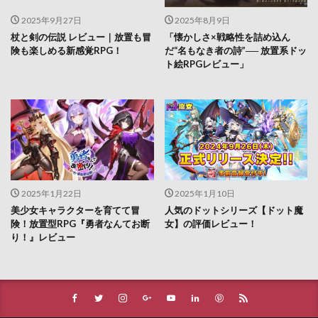
2025年9月27日
2025年8月9日
杖と剣の伝説 レビュー｜放置も冒
「懐かしさ×戦略性を詰め込ん
険も楽しめる新感覚RPG！
だ“名もなき者の詩”── 放置系ドッ
ト絵RPGレビュー」
2025年1月22日
2025年1月10日
美少女キャラクターを育てて冒
人気のドットシリーズ【ドット魔
険！放置型RPG『勇者なんてお断
女】の評価レビュー！
り！』レビュー