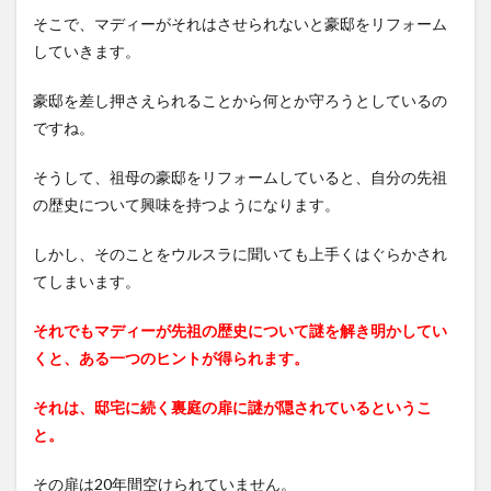
ビマ
そこで、マディーがそれはさせられないと豪邸をリフォーム
ンシ
ョン
していきます。
の内
容
豪邸を差し押さえられることから何とか守ろうとしているの
2.1
ですね。
①王
道パ
そうして、祖母の豪邸をリフォームしていると、自分の先祖
ズル
ゲー
の歴史について興味を持つようになります。
ムで
アイ
しかし、そのことをウルスラに聞いても上手くはぐらかされ
テム
てしまいます。
を上
手く
組み
それでもマディーが先祖の歴史について謎を解き明かしてい
合わ
くと、ある一つのヒントが得られます。
せタ
スク
をこ
それは、邸宅に続く裏庭の扉に謎が隠されているというこ
なそ
と。
う！
2.2
その扉は20年間空けられていません。