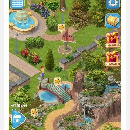
想：
まと
め