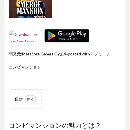
開発元:
Metacore Games Oy
無料posted with
アプリーチ
コンビマンション
目次
1
コン
ビマ
ンシ
コンビマンションの魅力とは？
ョン