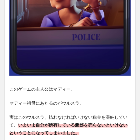
めら
れ
る！
1.3
③大
人で
も子
供で
も誰
もが
楽し
んで
遊ぶ
こと
がで
このゲームの主人公はマディー。
きる
シン
マディー祖母にあたるのがウルスラ。
プル
なゲ
ー
実はこのウルスラ、払わなければいけない税金を滞納してい
ム！
て、
いよいよ自分が所有している豪邸を売らないといけない
2
ということになってしまいました。
コン