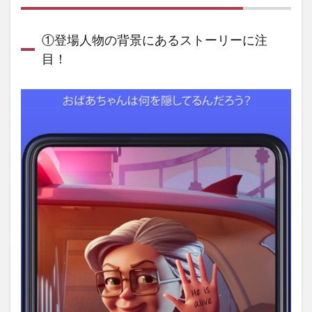
の魅
力と
は？
①登場人物の背景にあるストーリーに注
1.1
目！
①登
場人
物の
背景
にあ
るス
トー
リー
に注
目！
1.2
②ス
キマ
時間
に気
楽に
サク
サク
と勧