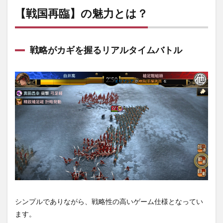
人気イ
【戦国再臨】の魅力とは？
ラスト
レータ
ーが書
いたカ
戦略がカギを握るリアルタイムバトル
ッコい
い武将
たちと
豪華声
優陣
1.1.3
リセマ
ラ不
要！引
き直し
ガチャ
搭載
1.2
【戦
国再
臨】
シンプルでありながら、戦略性の高いゲーム仕様となってい
の序
ます。
盤の