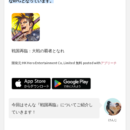
なRPGとなっています。
れる
戦略
的な
カー
ドバ
トル
RPG！
1.1
戦国再臨：大戦の覇者となれ
【戦
国再
臨】
開発元:
HK Hero Entertainment Co., Limited
無料
posted with
アプリーチ
の魅
力と
は？
1.1.1
戦略が
カギを
握るリ
今回はそんな『戦国再臨』についてご紹介し
アルタ
ていきます！
イムバ
トル
けんじ
1.1.2