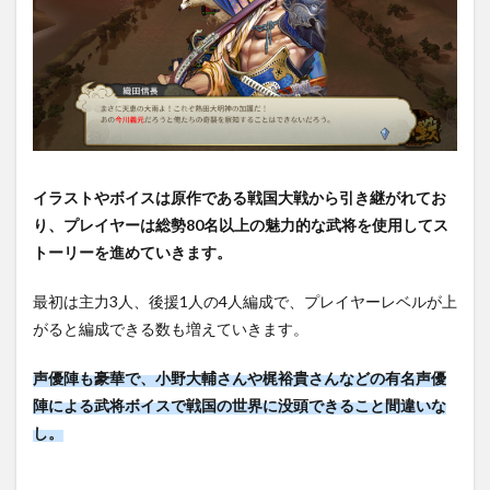
1.2.4
一門に
加入す
る
1.2.5
強化し
よう
1.3
イラストやボイス
は原作である戦国大戦から引き継がれてお
【戦
り、プレイヤーは総勢80名以上の魅力的な武将を使用してス
国再
トーリーを進めていきます。
臨】
のレ
ビュ
最初は主力3人、後援1人の4人編成で、プレイヤーレベルが上
ー・
がると編成できる数も増えていきます。
感
想：
まと
声優陣も豪華で、小野大輔さんや梶裕貴さんなどの有名声優
め
陣による武将ボイスで戦国の世界に没頭できること間違いな
し。