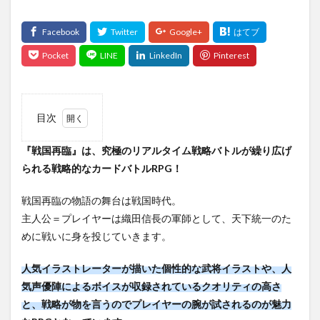
目次
1
『戦国再臨』は、究極のリアルタイム戦略バトルが繰り広げ
『戦
国再
られる戦略的なカードバトルRPG！
臨』
は、
戦国再臨の物語の舞台は戦国時代。
究極
のリ
主人公＝プレイヤーは織田信長の軍師として、天下統一のた
アル
めに戦いに身を投じていきます。
タイ
ム戦
略バ
人気イラストレーター
が描いた個性的な武将イラストや、
人
トル
気声優陣
によるボイスが収録されているクオリティの高さ
が繰
と、戦略が物を言うのでプレイヤーの腕が試されるのが魅力
り広
げら