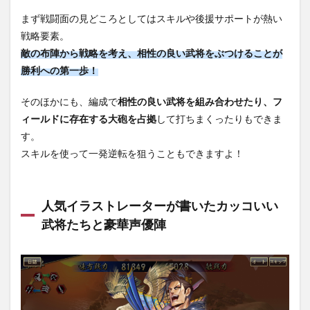
内容
を解
まず戦闘面の見どころとしてはスキルや後援サポートが熱い
説！
戦略要素。
1.2.1
敵の布陣から戦略を考え、相性の良い武将をぶつけることが
引き直
勝利への第一歩！
しガチ
ャで2枚
そのほかにも、編成で
相性の良い武将を組み合わせたり、フ
以上の
SRキャ
ィールドに存在する大砲を占拠
して打ちまくったりもできま
ラを狙
す。
おう
スキルを使って一発逆転を狙うこともできますよ！
1.2.2
絆効果
をチェ
ックし
人気イラストレーターが書いたカッコいい
編成す
武将たちと豪華声優陣
る
1.2.3
軍司レ
ベルを
上げよ
う