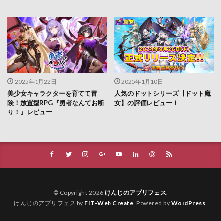
2025年1月22日
2025年1月10日
美少女キャラクターを育てて冒
人気のドットシリーズ【ドット魔
険！放置型RPG『勇者なんてお断
女】の評価レビュー！
り！』レビュー
© Copyright 2026
けんじのアプリフェス
.
けんじのアプリフェス by
FIT-Web Create
. Powered by
WordPress
.