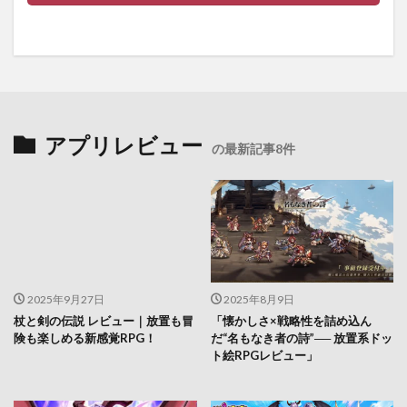
アプリレビュー
の最新記事8件
2025年9月27日
2025年8月9日
杖と剣の伝説 レビュー｜放置も冒
「懐かしさ×戦略性を詰め込ん
険も楽しめる新感覚RPG！
だ“名もなき者の詩”── 放置系ドッ
ト絵RPGレビュー」