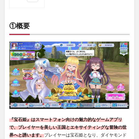
1
①概
要
①概要
2
②魅
力と
特徴
3
③序
盤攻
略に
つい
て
4
④ま
とめ
『宝石姫』はスマートフォン向けの魅力的なゲームアプリ
で、プレイヤーを美しい王国とエキサイティングな冒険の世
界へと誘います。
プレイヤーは宝石姫となり、ダイヤモンド