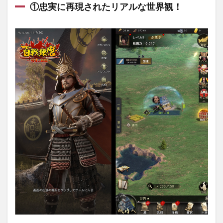
①忠実に再現されたリアルな世界観！
①忠
実に
再現
され
たリ
アル
な世
界
観！
1.2
②個
性豊
かな
武将
達と
繰り
広げ
る爽
快戦
国シ
ュミ
レー
ショ