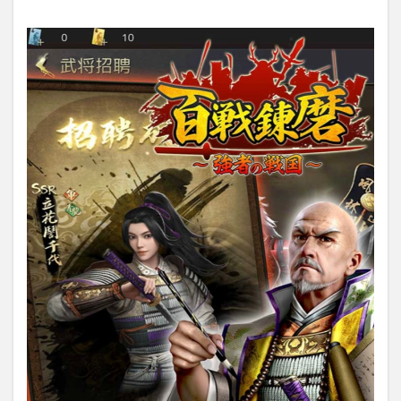
を編
成し
敵を
一掃
せ
よ！
3
【百
戦錬
磨】
のレ
ビュ
ー・
感
想：
まと
め