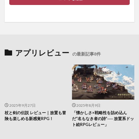
アプリレビュー
の最新記事8件
2025年9月27日
2025年8月9日
杖と剣の伝説 レビュー｜放置も冒
「懐かしさ×戦略性を詰め込ん
険も楽しめる新感覚RPG！
だ“名もなき者の詩”── 放置系ドッ
ト絵RPGレビュー」