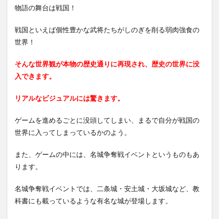
ン
物語の舞台は戦国！
1.3
③自
戦国といえば個性豊かな武将たちがしのぎを削る弱肉強食の
分だ
世界！
けの
最強
武将
そんな世界観が本物の歴史通りに再現され、歴史の世界に没
を育
入できます。
てら
れ
る！
リアルなビジュアルには驚きます。
2
ゲームを進めるごとに没頭してしまい、まるで自分が戦国の
百戦
錬磨
世界に入ってしまっているかのよう。
の内
容を
また、ゲームの中には、名城争奪戦イベントというものもあ
解
説！
ります。
2.1
名城争奪戦イベントでは、二条城・安土城・大坂城など、教
①初
回報
科書にも載っているような有名な城が登場します。
酬を
確実