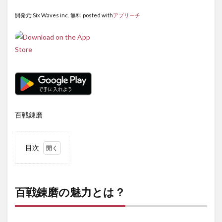
開発元:Six Waves inc.
無料
posted with
アプリーチ
百戦錬磨
目次
1
百戦
錬磨
の魅
百戦錬磨の魅力とは？
力と
は？
1.1