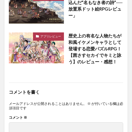
込んだ“名もなき者の詩”──
放置系ドット絵RPGレビュ
ー」
歴史上の有名な人物たちが
アプリレビュー
和風イケメンキャラとして
登場する恋愛パズルRPG！
【茜さすセカイでキミと詠
う】のレビュー・感想！
コメントを書く
メールアドレスが公開されることはありません。
※
が付いている欄は必
須項目です
コメント
※