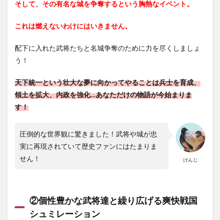
そして、その有名な城を争奪するという胸熱なイベント。
にゲ
ット
し、
これは燃えないわけにはいきません。
レベ
ルア
配下に入れた武将たちと名城争奪のために力を尽くしましょ
ップ
う！
を目
指
す！
天下統一という壮大な夢に向かってやることは兵士を育成、
2.2
領土を拡大、内政を強化…あなただけの物語が今始まりま
②各
す！
種報
酬の
ゲッ
圧倒的な世界観に驚きました！武将や城が忠
トを
実に再現されていて歴史ファンにはたまりま
忘れ
ず
せん！
けんじ
に！
2.3
③簡
②個性豊かな武将達と繰り広げる爽快戦国
単設
定で
シュミレーション
部隊