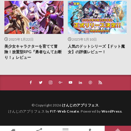
2025年1月22日
2025年1月10日
美少女キャラクターを育てて冒
人気のドットシリーズ【ドット魔
険！放置型RPG『勇者なんてお断
女】の評価レビュー！
り！』レビュー
© Copyright 2026
けんじのアプリフェス
.
けんじのアプリフェス by
FIT-Web Create
. Powered by
WordPress
.