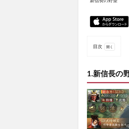
新信長の野望
目次
1
1.1
1.新信長
1.新
信長
の野
望っ
てど
んな
ゲー
ム？
1.2