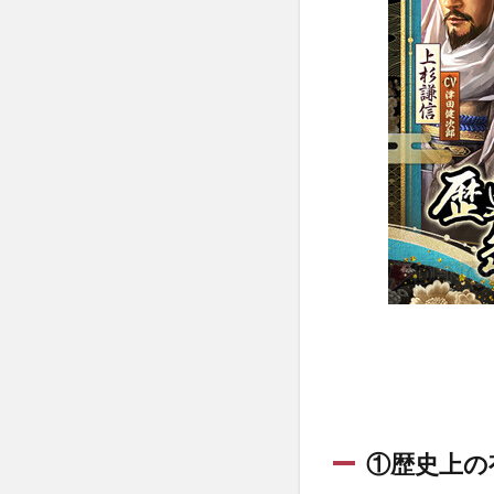
のコ
ツ
1.4
4.課
金す
るな
らど
こに
す
る？
1.5
5.ま
とめ
｜総
合評
価レ
ビュ
ー！
①歴史上の