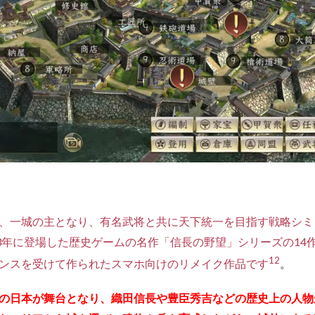
、一城の主となり、有名武将と共に天下統一を目指す戦略シミ
83年に登場した歴史ゲームの名作「信長の野望」シリーズの14
1
2
ンスを受けて作られたスマホ向けのリメイク作品です
。
の日本が舞台となり、織田信長や豊臣秀吉などの歴史上の人物