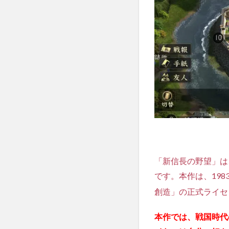
2.新
信長
の野
望の
魅力3
つ！
ココ
が面
白
い！
1.2.1
①歴史
上の有
名武将
「新信長の野望」は
たちを
仲間に
です。本作は、19
でき
創造」の正式ライセ
る！
1.2.2
本作では、戦国時代
②天候