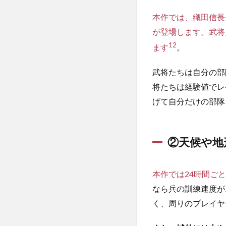
本作では、織田信長
が登場します。武将
1
2
ます
。
武将たちは自分の部
将たちは経験値でレ
げて自分だけの部隊
②天候や地
本作では24時間ご
なら兵の訓練速度が
く、周りのプレイヤ