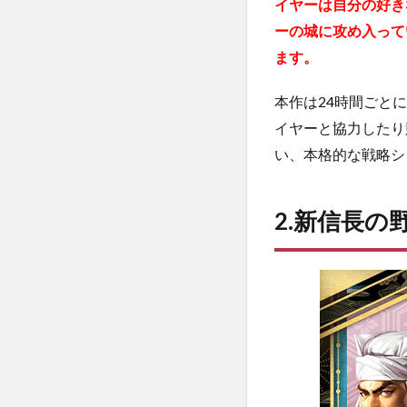
イヤーは自分の好き
や地形
に応じ
ーの城に攻め入って
て戦略
ます。
を立て
る！
本作は24時間ごと
1.2.3
イヤーと協力したり
③他プ
い、本格的な戦略シ
レイヤ
ーと協
力した
2.新信長の
り競争
したり
する！
1.3
3.新
信長
の野
望の
序盤
攻略