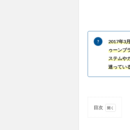
2017年
ゥーンブラ
ステムや
迷ってい
目次
1
ゲ
ー