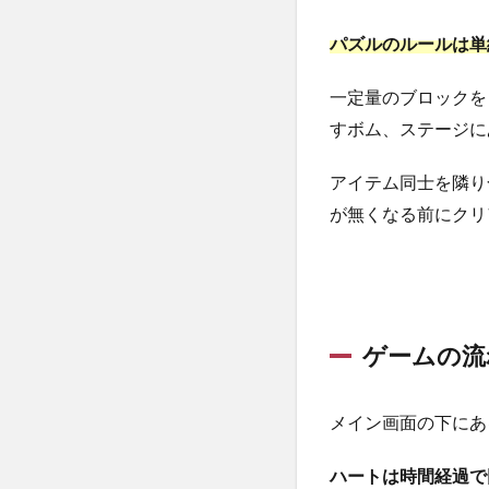
ゲッ
ト…！！
パズルのルールは単
3
一定量のブロックを
序
盤
す
ボム
、ステージに
攻
略
アイテム同士を隣り
3.1
が無くなる前にクリ
スペ
シャ
ルア
イテ
ムを
活用
ゲームの流
しよ
う！
メイン画面の下にあ
3.1.1
スペシ
ハートは時間経過で
ャルア