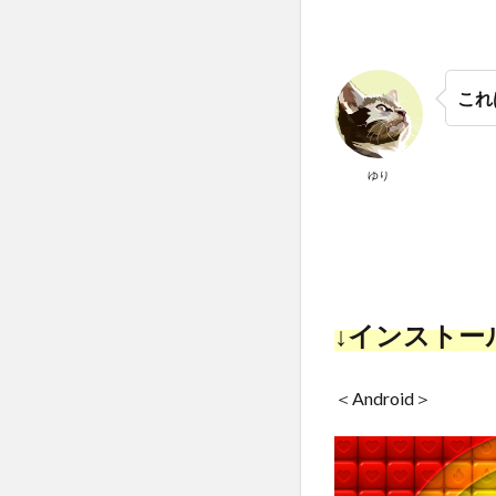
これ
ゆり
↓インストー
＜Android＞