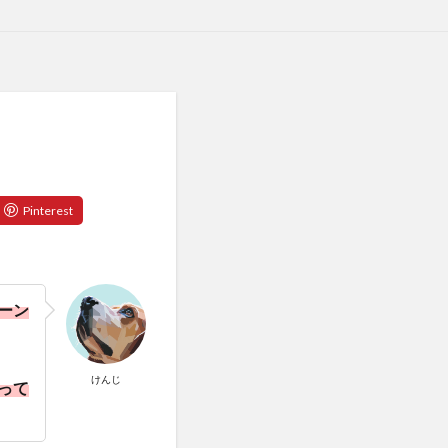
ーン
けんじ
って