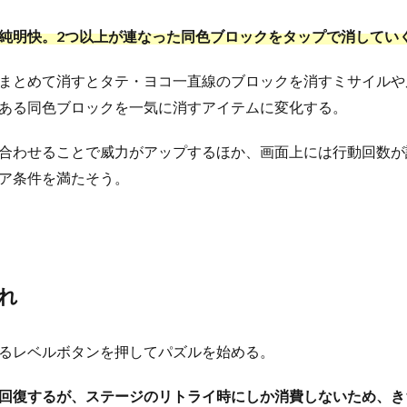
純明快。2つ以上が連なった
同色ブロックをタップで消してい
まとめて消すとタテ・ヨコ一直線のブロックを消す
ミサイル
や
ある
同色ブロックを一気に消す
アイテムに変化する。
合わせることで
威力がアップ
するほか、画面上には行動回数が
ア条件を満たそう。
れ
るレベルボタンを押してパズルを始める。
回復するが、ステージのリトライ時にしか消費しないため、き