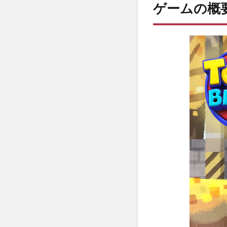
ゲームの概
ム
の
概
要
1.1
ゲー
ムの
流れ
1.1.1
ブロッ
クを消
せる条
件
1.1.2
スペシ
ャルア
イテム
が出現