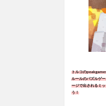
2
ゲ
ー
ム
の
特
徴
2.1
忙し
い人
やゲ
ーム
初心
者で
トルコのpeakg
も気
ルールのパズルゲー
軽に
ージで出されるミッ
遊べ
る！
う！
2.2
お宝を