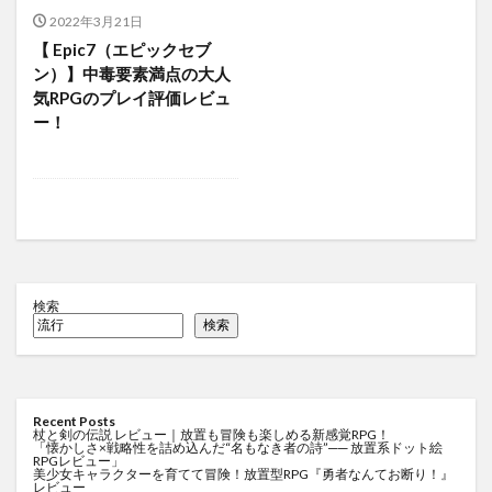
2022年3月21日
【 Epic7（エピックセブ
ン）】中毒要素満点の大人
気RPGのプレイ評価レビュ
ー！
検索
検索
Recent Posts
杖と剣の伝説 レビュー｜放置も冒険も楽しめる新感覚RPG！
「懐かしさ×戦略性を詰め込んだ“名もなき者の詩”── 放置系ドット絵
RPGレビュー」
美少女キャラクターを育てて冒険！放置型RPG『勇者なんてお断り！』
レビュー