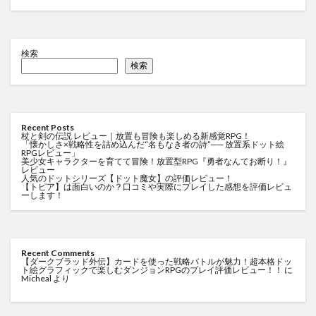
検索
検索
Recent Posts
杖と剣の伝説 レビュー｜放置も冒険も楽しめる新感覚RPG！
「懐かしさ×戦略性を詰め込んだ“名もなき者の詩”── 放置系ドット絵
RPGレビュー」
美少女キャラクターを育てて冒険！放置型RPG『勇者なんてお断り！』
レビュー
人気のドットシリーズ【ドット魔女】の評価レビュー！
【トピア】は面白いのか？口コミや実際にプレイした感想を評価レビュ
ーします！
Recent Comments
【ダークブラッド外伝】カードを使った戦略バトルが魅力！超本格ドッ
ト絵グラフィックで楽しむダンジョンRPGのプレイ評価レビュー！！
に
Micheal
より