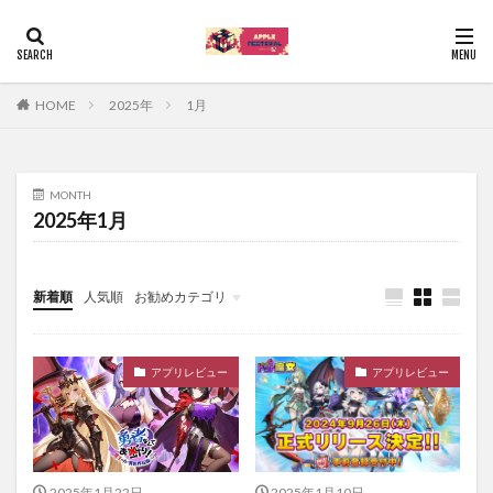
HOME
2025年
1月
MONTH
2025年1月
新着順
人気順
お勧めカテゴリ
Uncategorized
アプリレビュー
アプリレビュー
2025年1月22日
2025年1月10日