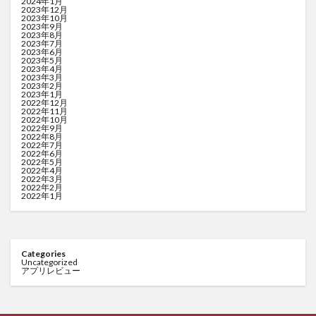
2024年1月
2023年12月
2023年10月
2023年9月
2023年8月
2023年7月
2023年6月
2023年5月
2023年4月
2023年3月
2023年2月
2023年1月
2022年12月
2022年11月
2022年10月
2022年9月
2022年8月
2022年7月
2022年6月
2022年5月
2022年4月
2022年3月
2022年2月
2022年1月
Categories
Uncategorized
アプリレビュー