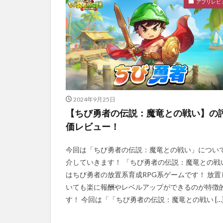
アプリレビ
2024年9月25日
【ちび勇者の伝説：魔竜との戦い】の
価レビュー！
今回は「ちび勇者の伝説：魔竜との戦い」につい
介していきます！ 「ちび勇者の伝説：魔竜との戦
はちび勇者の放置系育成RPG系ゲームです！ 放置
いても楽に報酬やレベルアップができるのが特徴的
す！ 今回は「「ちび勇者の伝説：魔竜との戦い […