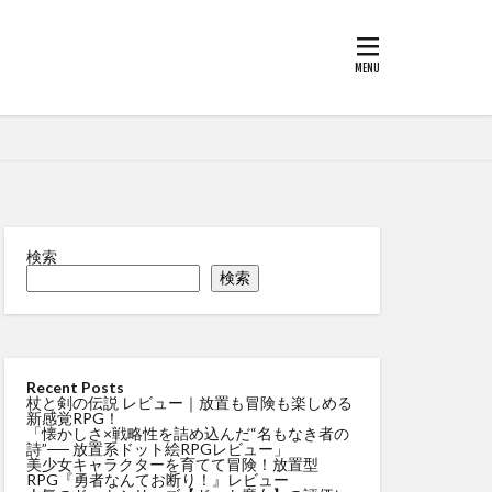
検索
検索
Recent Posts
杖と剣の伝説 レビュー｜放置も冒険も楽しめる
新感覚RPG！
「懐かしさ×戦略性を詰め込んだ“名もなき者の
詩”── 放置系ドット絵RPGレビュー」
美少女キャラクターを育てて冒険！放置型
RPG『勇者なんてお断り！』レビュー