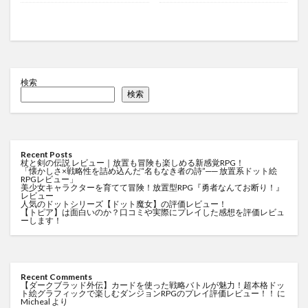
検索
検索
Recent Posts
杖と剣の伝説 レビュー｜放置も冒険も楽しめる新感覚RPG！
「懐かしさ×戦略性を詰め込んだ“名もなき者の詩”── 放置系ドット絵
RPGレビュー」
美少女キャラクターを育てて冒険！放置型RPG『勇者なんてお断り！』
レビュー
人気のドットシリーズ【ドット魔女】の評価レビュー！
【トピア】は面白いのか？口コミや実際にプレイした感想を評価レビュ
ーします！
Recent Comments
【ダークブラッド外伝】カードを使った戦略バトルが魅力！超本格ドッ
ト絵グラフィックで楽しむダンジョンRPGのプレイ評価レビュー！！
に
Micheal
より