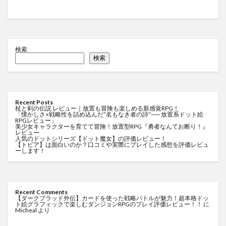
検索
検索
Recent Posts
杖と剣の伝説 レビュー｜放置も冒険も楽しめる新感覚RPG！
「懐かしさ×戦略性を詰め込んだ“名もなき者の詩”── 放置系ドット絵
RPGレビュー」
美少女キャラクターを育てて冒険！放置型RPG『勇者なんてお断り！』
レビュー
人気のドットシリーズ【ドット魔女】の評価レビュー！
【トピア】は面白いのか？口コミや実際にプレイした感想を評価レビュ
ーします！
Recent Comments
【ダークブラッド外伝】カードを使った戦略バトルが魅力！超本格ドッ
ト絵グラフィックで楽しむダンジョンRPGのプレイ評価レビュー！！
に
Micheal
より