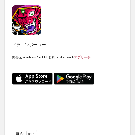
ドラゴンポーカー
開発元:
Asobism.Co.,Ltd
無料
posted with
アプリーチ
目次