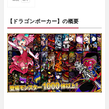
1
【ド
ラゴ
ンポ
【ドラゴンポーカー】の概要
ーカ
ー】
の概
要
2
【ド
ラゴ
ンポ
ーカ
ー】
の特
徴
3
【ド
ラゴ
ンポ
ーカ
ー】