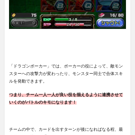
トを
確実
に！
6
【ド
ラゴ
ンポ
ーカ
ー】
の評
価レ
「ドラゴンポーカー」では、ポーカーの役によって、敵モン
ビュ
スターへの攻撃力が変わったり、モンスター同士で合体スキ
ーま
とめ
ルを発動できます。
つまり、チーム一人一人が良い役を揃えるように連携させて
いくのがバトルのキモになります！
チームの中で、カードを出すターンが後になればなる程、最