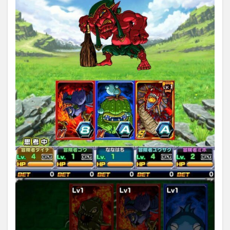
ー】
の序
盤攻
略
5.1
まず
最初
に覚
える
こと
5.2
スキ
ルは
自身
の手
番に
なる
と使
える
5.3
ター
ゲッ