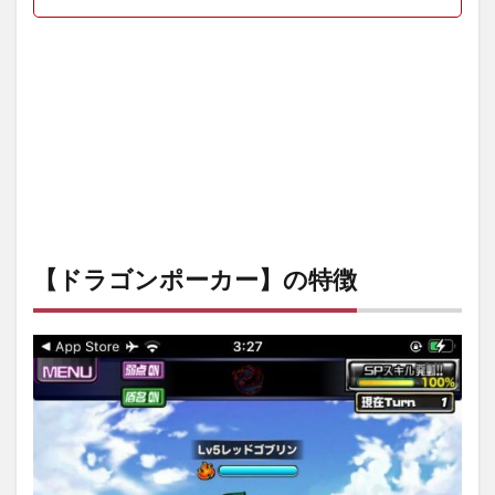
の特
徴は
デッ
キ編
成と
バト
ルの
戦略
性の
高さ
4.2
カー
【ドラゴンポーカー】の特徴
ドを
入手
して
自由
に編
成！
5
【ド
ラゴ
ンポ
ーカ