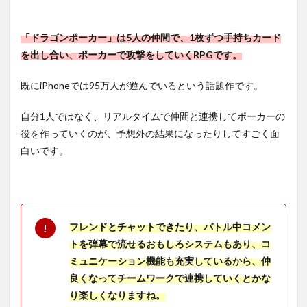
の魅
力
3.1
「ドラゴンポーカー」は5人の仲間で、1枚ずつ手持ちカード
エン
を出し合い、ポーカーで攻撃をしていくRPGです。
ドコ
ンテ
既にiPhoneでは95万人が遊んでいるという話題作です。
ンツ
も豊
富
自分1人ではなく、リアルタイムで仲間と連携してポーカーの
役を作っていくのが、予想外の結果になったりしてすごく面
4
【ド
白いです。
ラゴ
ンポ
ーカ
ー】
の良
いと
フレンドとチャットできたり、バトル中コメン
ころ
トを弾幕で流せるおもしろシステムもあり、コ
4.1
ミュニケーション機能も充実しているから、仲
ドラ
良くなってチームワークで連携していくとかな
ゴン
り楽しくなりますね。
ポー
カー