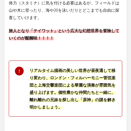
体力（スタミナ）に気を付ける必要はあるが、フィールドは
1.3
山や木に登ったり、海や川を泳いだりとどこまでも自由に探
丁寧
なチ
査していけます。
ュー
トリ
旅人となり「テイワット」という広大な幻想世界を冒険して
アル
でプ
いくのが醍醐味！！！！
レイ
が簡
単！
2
【原
リアルタイム描画の美しい世界が昼夜通して移
神】
り変わり、ロンドン・フィルハーモニー管弦楽
の特
徴
団と上海交響楽団による華麗な演奏が雰囲気を
盛り上げます。個性豊かな仲間たちと一緒に、
2.1
オー
離れ離れの兄妹を探し出し「原神」の謎を解き
プン
明かしましょう。
ワー
ルド
な世
界で
本当