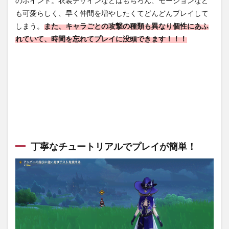
のポイント。衣装デザインなどはもちろん、モーションなど
ない
も可愛らしく、早く仲間を増やしたくてどんどんプレイして
仕
様！
しまう。
また、キャラごとの攻撃の種類も異なり個性にあふ
れていて、時間を忘れてプレイに没頭できます！！！
4
【原
神】
の序
盤攻
略
4.1
ワー
プポ
イン
トを
丁寧なチュートリアルでプレイが簡単！
見つ
ける
のが
ポイ
ン
ト！
5
【原