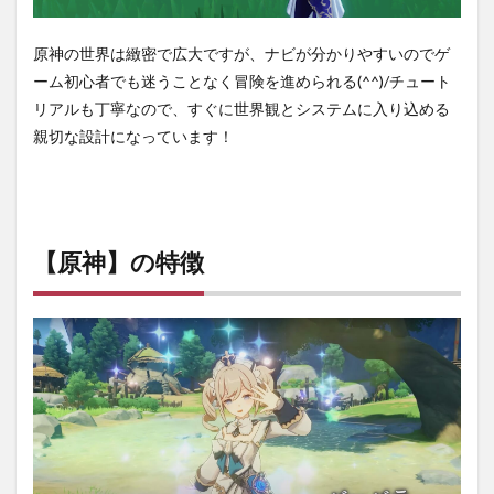
神】
の口
コミ
原神の世界は緻密で広大ですが、ナビが分かりやすいのでゲ
ーム初心者でも迷うことなく冒険を進められる(^^)/チュート
6
【原
リアルも丁寧なので、すぐに世界観とシステムに入り込める
神】
親切な設計になっています！
の評
価レ
ビュ
ーま
とめ
【原神】の特徴