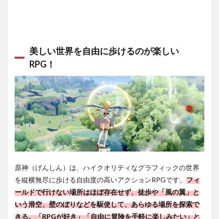
に自
由に
遊べ
る！
美しい世界を自由に歩けるのが楽しい
2.2
さら
RPG！
にや
り込
み要
素が
盛り
だく
さ
ん！
3
【原
神】
原神（げんしん）は、ハイクオリティなグラフィックの世界
の魅
を縦横無尽に歩ける自由度の高いアクションRPGです。
フィ
力
ールドで行けない場所はほぼ存在せず、徒歩や「風の翼」と
3.1
いう滑空、壁のぼりなどを駆使して、あらゆる場所を探索で
グラ
きる。「RPGが好き」「自由に冒険を手軽に楽しみたい」と
フィ