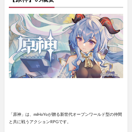
要
1.1
美し
い世
界を
自由
に歩
ける
のが
楽し
い
RPG！
1.2
個性
豊か
な多
くの
キャ
ラと
の冒
「原神」は、miHoYoが贈る新世代オープンワールド型の仲間
険を
と共に戦うアクションRPGです。
楽し
める