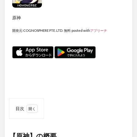
原神
開発元:
COGNOSPHERE PTE. LTD.
無料
posted with
アプリーチ
目次
1
【原
神】
の概
【原神】の概要