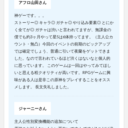
アフロ山田さん
神ゲーです。。。
ストーリー◎ キャラ◎ ガチャ◎ やり込み要素◎ とにか
く全てが◎ ガチャは渋いと言われてますが、無課金の
僕でも約3ヶ月やって星5は6体持ってます。（主人公カ
ウント・無凸）今回のイベントの前期のピックアップ
では確定でしょう、普通に引いて夜蘭をゲットできま
した。なので言われているほど渋くはないなと個人的
に思っています。 このゲームは一回はやってみてほし
いと思える程クオリティが高いです。RPGゲームに興
味がある人は是非この原神をプレイすることをオスス
メします。 長文失礼しました。
ジャーニーさん
主人公性別変換機能の追加について