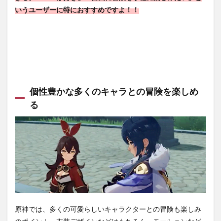
ック
いうユーザーに特におすすめですよ！！
のク
オリ
ティ
が高
い！
3.2
キャ
ラの
個性豊かな多くのキャラとの冒険を楽しめ
育成
る
や料
理な
ども
楽し
い！
3.3
ガッ
ツリ
遊び
たい
人に
原神では、多くの可愛らしいキャラクターとの冒険も楽しみ
はた
まら