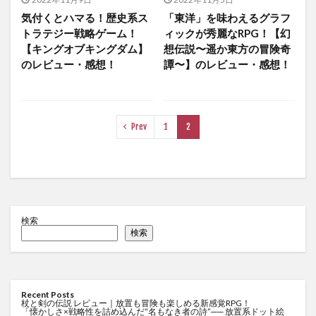
気付くとハマる！歴史系ス
「東洋」を味わえるグラフ
トラテジー戦略ゲーム！
ィックが秀麗なRPG！【幻
【キングオブキングダム】
想伝説〜遥か東方の冒険奇
のレビュー・感想！
譚〜】のレビュー・感想！
Prev
1
2
検索
検索
Recent Posts
杖と剣の伝説 レビュー｜放置も冒険も楽しめる新感覚RPG！
「懐かしさ×戦略性を詰め込んだ“名もなき者の詩”── 放置系ドット絵