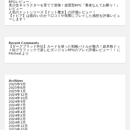
RPGレビュー」
美少女キャラクターを育てて冒険！放置型RPG『勇者なんてお断り！』
レビュー
人気のドットシリーズ【ドット魔女】の評価レビュー！
【トピア】は面白いのか？口コミや実際にプレイした感想を評価レビュ
ーします！
Recent Comments
【ダークブラッド外伝】カードを使った戦略バトルが魅力！超本格ドッ
ト絵グラフィックで楽しむダンジョンRPGのプレイ評価レビュー！！
に
Micheal
より
Archives
2025年9月
2025年8月
2025年1月
2024年12月
2024年10月
2024年9月
2024年7月
2024年5月
2024年4月
2024年3月
2024年2月
2024年1月
2023年12月
2023年10月