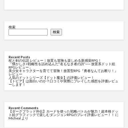
検索
検索
Recent Posts
杖と剣の伝説 レビュー｜放置も冒険も楽しめる新感覚RPG！
「懐かしさ×戦略性を詰め込んだ“名もなき者の詩”── 放置系ドット絵
RPGレビュー」
美少女キャラクターを育てて冒険！放置型RPG『勇者なんてお断り！』
レビュー
人気のドットシリーズ【ドット魔女】の評価レビュー！
【トピア】は面白いのか？口コミや実際にプレイした感想を評価レビュ
ーします！
Recent Comments
【ダークブラッド外伝】カードを使った戦略バトルが魅力！超本格ドッ
ト絵グラフィックで楽しむダンジョンRPGのプレイ評価レビュー！！
に
Micheal
より