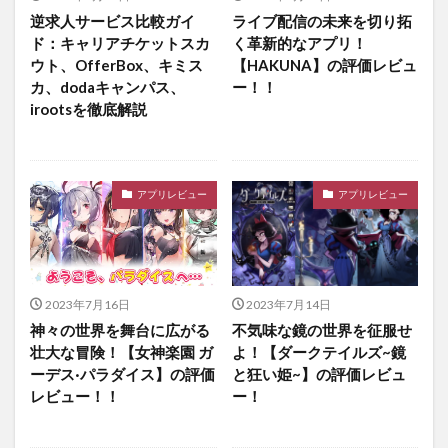
逆求人サービス比較ガイ
ライブ配信の未来を切り拓
ド：キャリアチケットスカ
く革新的なアプリ！
ウト、OfferBox、キミス
【HAKUNA】の評価レビュ
カ、dodaキャンパス、
ー！！
irootsを徹底解説
アプリレビュー
アプリレビュー
2023年7月16日
2023年7月14日
神々の世界を舞台に広がる
不気味な鏡の世界を征服せ
壮大な冒険！【女神楽園 ガ
よ！【ダークテイルズ~鏡
ーデス·パラダイス】の評価
と狂い姫~】の評価レビュ
レビュー！！
ー！