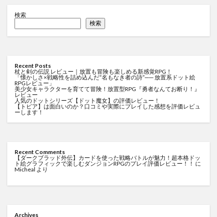
検索
検索
Recent Posts
杖と剣の伝説 レビュー｜放置も冒険も楽しめる新感覚RPG！
「懐かしさ×戦略性を詰め込んだ“名もなき者の詩”── 放置系ドット絵
RPGレビュー」
美少女キャラクターを育てて冒険！放置型RPG『勇者なんてお断り！』
レビュー
人気のドットシリーズ【ドット魔女】の評価レビュー！
【トピア】は面白いのか？口コミや実際にプレイした感想を評価レビュ
ーします！
Recent Comments
【ダークブラッド外伝】カードを使った戦略バトルが魅力！超本格ドッ
ト絵グラフィックで楽しむダンジョンRPGのプレイ評価レビュー！！
に
Micheal
より
Archives